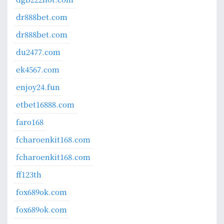
dr888bet.com
dr888bet.com
du2477.com
ek4567.com
enjoy24.fun
etbet16888.com
faro168
fcharoenkit168.com
fcharoenkit168.com
ff123th
fox689ok.com
fox689ok.com