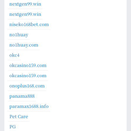
nextgen99.win
nextgen99.win
niseko168bet.com
no1huay
no1huay.com
okc4
okcasino159.com
okcasino159.com
onoplus168.com
panama888
paramax1688.info
Pet Care
PG