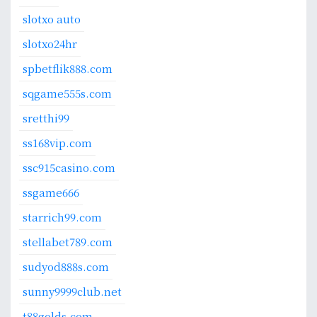
slotxo auto
slotxo24hr
spbetflik888.com
sqgame555s.com
sretthi99
ss168vip.com
ssc915casino.com
ssgame666
starrich99.com
stellabet789.com
sudyod888s.com
sunny9999club.net
t88golds.com