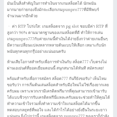
มันเป็นสิ่งสำคัญในการทำเงินจากเกมสล็อตได้ นักพนัน
มากมายก่ายกองจึงมักจะเลือกเกมpunpro777ที่มีฟีพบร์
จำนวนมากอีกด้วย
• ค่า RTP โปร่งใส: เกมสล็อตจาก pg slot ชอบมีค่า RTP ที่
สูงกว่า 96% ตามมาตรฐานของเกมสล็อตที่ดี ทำให้การเล่น
เกมpunpro777กับค่ายเกมนี้ทำเงินได้ง่ายยิ่งกว่าค่ายเกมอื่นๆ
มีความเปลี่ยนแปลงหลากหลายต้นแบบให้เลือก เหมาะกับนัก
พนันทุกคนทุกกรุ๊ปอย่างแน่นอนครับ
ห้ามเสียโอกาสสำหรับเพื่อการทำเงินกับ สล็อต777 เว็บตรงไม่
ผ่านเอเย่นต์ที่ยอดเยี่ยมตอนนี้ สนุกสนานได้ทันที สมัครเลย!
พร้อมสำหรับเพื่อการสมัคร สล็อต777 กันรึยังขอรับ? เห็นไหม
ขอรับว่า การเริ่มต้นเล่นสล็อตสำหรับมือใหม่ไม่ใช่เรื่องยากเลย
ครับผม เพราะพวกเรามีเครดิตฟรีมากที่คุณสามารถเข้ามารับ
ได้แบบชิวๆการรับเครดิตฟรีนี่แหละครับผมจะช่วยทำให้คุณได้
ทำความเข้าใจรวมทั้งทำความเข้าใจเกมสล็อตได้มากขึ้น
ทดสอบกลยุทธ์ที่พอใจ และได้กำไรได้อย่างยั่งยืนในระยะยาว
แน่นอน ยิ่งไปกว่านี้ เกมสล็อตจาก punpro777 ของเราก็กำลัง