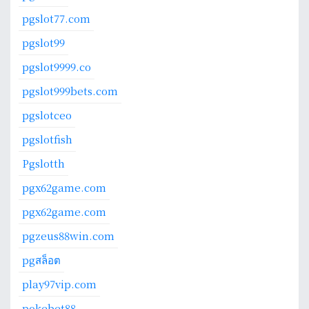
pgslot77.com
pgslot99
pgslot9999.co
pgslot999bets.com
pgslotceo
pgslotfish
Pgslotth
pgx62game.com
pgx62game.com
pgzeus88win.com
pgสล็อต
play97vip.com
pokebet88