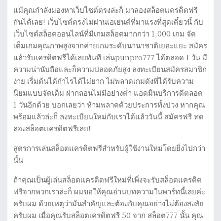
แม้คุณกำลังมองหาเว็บไซต์ตรงล่ะก็ มาลองสล็อตเเครดิตฟรี
กันได้เลย! เว็บไซต์ตรงไม่ผ่านเอเย่นต์ที่มาแรงที่สุดเดี๋ยวนี้ กับ
เว็บไซต์สล็อตออนไลน์ที่มีเกมสล็อตมากกว่า 1,000 เกม จัด
เต็มเกมคุณภาพสูงจากค่ายเกมระดับนานาชาติเยอะแยะ สมัคร
แล้วรับเครดิตฟรีได้เลยทันที เล่นpunpro777 ได้ตลอด 1 วัน มี
ความน่านับถือและก็ความปลอดภัยสูง ลงทะเบียนสมัครสมาชิก
ง่าย เริ่มต้นได้กำไรได้ไม่ยาก ไม่พลาดเกมดังที่ได้รับความ
นิยมแบบจัดเต็ม ฝากถอนไม่มีอย่างต่ำ แอดมินบริการดีตลอด
1 วันอีกด้วย บอกเลยว่า ห้ามพลาดด้วยประการทั้งปวง หากคุณ
พร้อมแล้วล่ะก็ ลงทะเบียนใหม่กับเราได้แล้ววันนี้ สมัครฟรี ทด
ลองสล็อตเเครดิตฟรีเลย!
สูตรการเล่นสล็อตแครดิตฟรีสำหรับผู้ใช้งานใหม่โดยยิ่งไปกว่า
นั้น
ถ้าคุณเป็นผู้เล่นสล็อตเเครดิตฟรีใหม่ที่เพิ่งจะรับสล็อตแครดิต
ฟรีจากพวกเราล่ะก็ ผมขอให้คุณอ่านบทความในพาร์ทนี้เลยค่ะ
ครับผม ด้วยเหตุว่ามันสำคัญและต้องกับคุณอย่างไม่ต้องสงสัย
ครับผม เมื่อคุณรับสล็อตเครดิตฟรี 50 จาก สล็อต777 นั้น คุณ