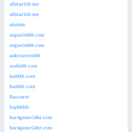
allstar168.me
allstar168.me
alot666
argus16888.com
argus16888.com
askyouwin888
audi688.com
ba88th.com
ba88th.com
Baccarat
baj88thb
bar4game24hr.com
bar4game24hr.com