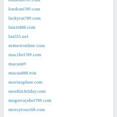
london6789.com
luckycat789.com
luis16888.com
lux555.net
m4newonline.com
mac1bet789.com
macau69
macau888.win
marinapluss.com
meekin365day.com
megawaysbet789.com
mercyrosa168.com