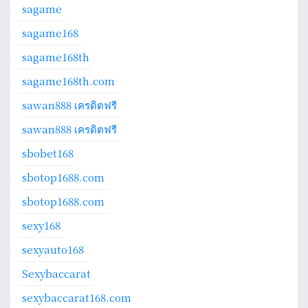
sagame
sagame168
sagame168th
sagame168th.com
sawan888 เครดิตฟรี
sawan888 เครดิตฟรี
sbobet168
sbotop1688.com
sbotop1688.com
sexy168
sexyauto168
Sexybaccarat
sexybaccarat168.com