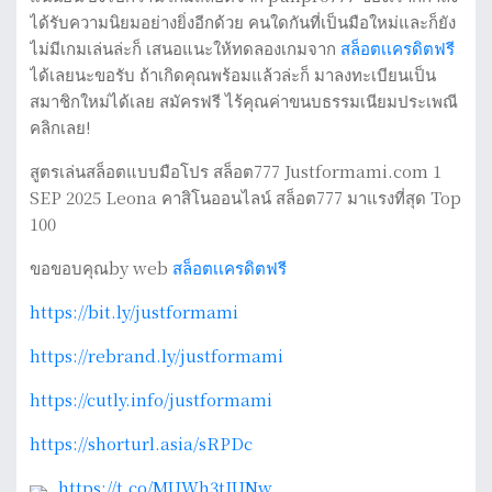
ได้รับความนิยมอย่างยิ่งอีกด้วย คนใดกันที่เป็นมือใหม่และก็ยัง
ไม่มีเกมเล่นล่ะก็ เสนอแนะให้ทดลองเกมจาก
สล็อตเเครดิตฟรี
ได้เลยนะขอรับ ถ้าเกิดคุณพร้อมแล้วล่ะก็ มาลงทะเบียนเป็น
สมาชิกใหม่ได้เลย สมัครฟรี ไร้คุณค่าขนบธรรมเนียมประเพณี
คลิกเลย!
สูตรเล่นสล็อตแบบมือโปร สล็อต777 Justformami.com 1
SEP 2025 Leona คาสิโนออนไลน์ สล็อต777 มาแรงที่สุด Top
100
ขอขอบคุณby web
สล็อตเเครดิตฟรี
https://bit.ly/justformami
https://rebrand.ly/justformami
https://cutly.info/justformami
https://shorturl.asia/sRPDc
https://t.co/MUWh3tIUNw