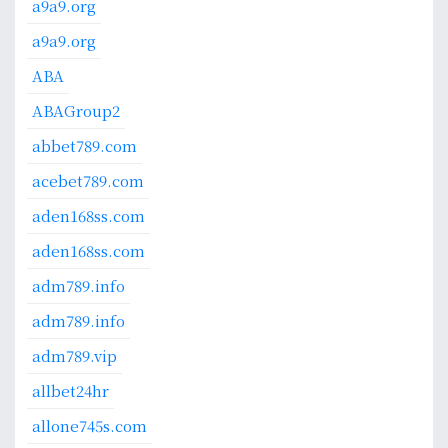
a9a9.org
a9a9.org
ABA
ABAGroup2
abbet789.com
acebet789.com
aden168ss.com
aden168ss.com
adm789.info
adm789.info
adm789.vip
allbet24hr
allone745s.com