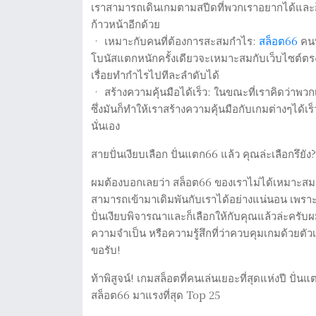
เราสามารถเดินเกมตามสปีดที่พวกเราอยากได้และ
ก้าวหน้าอีกด้วย
• เหมาะกับคนที่ต้องการสะสมกำไร:
สล็อต66
คนท
โบนัสแตกหนักครั้งเดียวจะเหมาะสมกับเว็บไซต์ตร
เรื่อยทำกำไรไปทีละลำดับได้
• สร้างความคุ้นมือได้เร็ว: ในขณะที่เราคิดว่าพวก
ซึ่งมันก็ทำให้เราสร้างความคุ้นมือกับเกมต่างๆได้เร
นั่นเอง
สายปั่นเงียบเลือก ปั่นแตก66 แล้ว คุณล่ะเลือกรึยัง?
ผมต้องบอกเลยว่า สล็อต66 ของเราไม่ได้เหมาะสมกั
สามารถเข้ามาเดิมพันกับเราได้อย่างแน่นอน เพราะว่
ปั่นเงียบพิจารณาและก็เลือกให้กับคุณแล้วล่ะครับผม 
ความจำเป็น หรือความรู้สึกที่ว่าควบคุมเกมด้วยตัวเอ
ขอรับ!
ท้าพิสูจน์! เกมสล็อตที่คนเล่นเยอะที่สุดแห่งปี
สล็อต66 มาแรงที่สุด Top 25