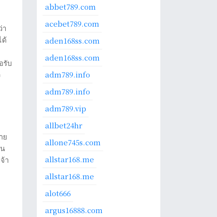
abbet789.com
acebet789.com
่า
ด้
aden168ss.com
aden168ss.com
อรับ
adm789.info
ว
adm789.info
adm789.vip
allbet24hr
สาย
allone745s.com
ิน
allstar168.me
จ้า
allstar168.me
alot666
argus16888.com