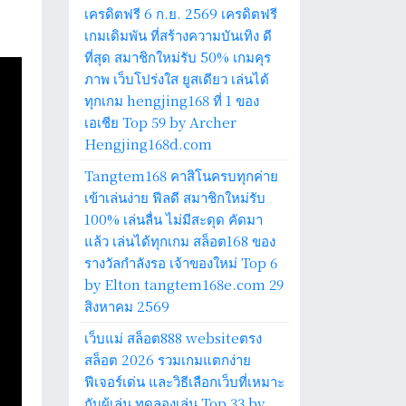
เครดิตฟรี 6 ก.ย. 2569 เครดิตฟรี
ห
เกมเดิมพัน ที่สร้างความบันเทิง ดี
รั
ที่สุด สมาชิกใหม่รับ 50% เกมคุร
บ
ภาพ เว็บโปร่งใส ยูสเดียว เล่นได้
:
ทุกเกม hengjing168 ที่ 1 ของ
เอเชีย Top 59 by Archer
Hengjing168d.com
Tangtem168 คาสิโนครบทุกค่าย
เข้าเล่นง่าย ฟีลดี สมาชิกใหม่รับ
100% เล่นลื่น ไม่มีสะดุด คัดมา
แล้ว เล่นได้ทุกเกม สล็อต168 ของ
รางวัลกำลังรอ เจ้าของใหม่ Top 6
by Elton tangtem168e.com 29
สิงหาคม 2569
เว็บแม่ สล็อต888 websiteตรง
สล็อต 2026 รวมเกมแตกง่าย
ฟีเจอร์เด่น และวิธีเลือกเว็บที่เหมาะ
กับผู้เล่น ทดลองเล่น Top 33 by