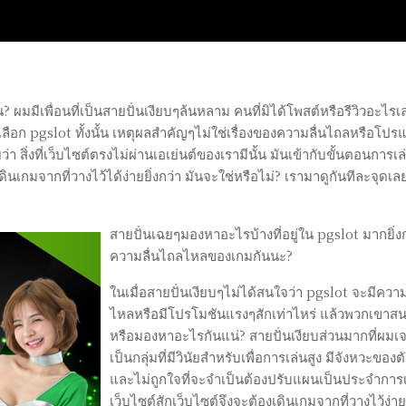
? ผมมีเพื่อนที่เป็นสายปั่นเงียบๆล้นหลาม คนที่มิได้โพสต์หรือรีวิวอะไรเ
งเลือก pgslot ทั้งนั้น เหตุผลสำคัญๆไม่ใช่เรื่องของความลื่นไถลหรือโปร
 สิ่งที่เว็บไซต์ตรงไม่ผ่านเอเย่นต์ของเรามีนั้น มันเข้ากับขั้นตอนการเล
นเกมจากที่วางไว้ได้ง่ายยิ่งกว่า มันจะใช่หรือไม่? เรามาดูกันทีละจุดเล
สายปั่นเฉยๆมองหาอะไรบ้างที่อยู่ใน pgslot มากยิ่งก
ความลื่นไถลไหลของเกมกันนะ?
ในเมื่อสายปั่นเงียบๆไม่ได้สนใจว่า pgslot จะมีความ
ไหลหรือมีโปรโมชันแรงๆสักเท่าไหร่ แล้วพวกเขาส
หรือมองหาอะไรกันแน่? สายปั่นเงียบส่วนมากที่ผมเ
เป็นกลุ่มที่มีวินัยสำหรับเพื่อการเล่นสูง มีจังหวะของต
และไม่ถูกใจที่จะจำเป็นต้องปรับแผนเป็นประจำการ
เว็บไซต์สักเว็บไซต์จึงจะต้องเดินเกมจากที่วางไว้ง่าย 