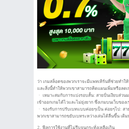
ว่า เกมสล็อตของพวกเราจะมีแพทเทิร์นที่ช่วยทำให้พิ
และสิ่งนี้ทำให้พวกเขาสามารถคิดแผนเพิ่มหรือลดเบ
• เหมาะสมกับการแบ่งรอบสั้น: สายปั่นเงียบส่วนม
เข้าออกเกมได้ไวและไม่ยุ่งยาก ซึ่งเกมบนเว็บของ
• รองรับการปรับเบทแบบค่อยๆเป็น ค่อยๆไป: สายปั
พวกเขาสามารถขยับเบทระหว่างเล่นได้ลื่นขึ้น เดิ
2. ฟีลการใช้งานที่ไม่รีบจนกระทั่งเหลือเกิน