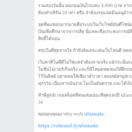
รวมสองวันนั้น ผมถอนเงินไปแทบ 4,000 บาท จากทุนแค
ต้องทำเทิร์น 20 เท่า หรือ จำต้องรอแอดมินอนุมัว่า
จุดที่ผมชอบมากมายคือระบบในเว็บไซต์มันดีไซน์มาให้
เงินเพื่อศึกษาจากการเสีย นี่แหละคือประสบการณ์ที่ทำ
สิทธิ์ได้ถอน
สรุปในที่สุดจากใจ ถ้ายังลังเลจะเล่นเว็บไหนดี ทด
เว็บคาสิโนที่ดีไม่ใช่แค่จำต้องจ่ายจริง แม้กระนั้น
โมชั่นไม่เวอร์เกินจริง และก็มีโหมดทดลองให้ฝึกก่
ไว้ในลิสต์ อย่าคอยให้เสียเวล่ำเวลา ลองสมัครยูฟ่
ทุกๆวัน เนื่องจากมันง่าย ไม่เป็นอันตราย และได้เงิ
ท้าพิสูจน์! เกมสล็อตที่คนเล่นเยอะที่สุดแห่งปี
34
ขอขอบคุณมากby web
ufasnake
https://rebrand.ly/ufasnake