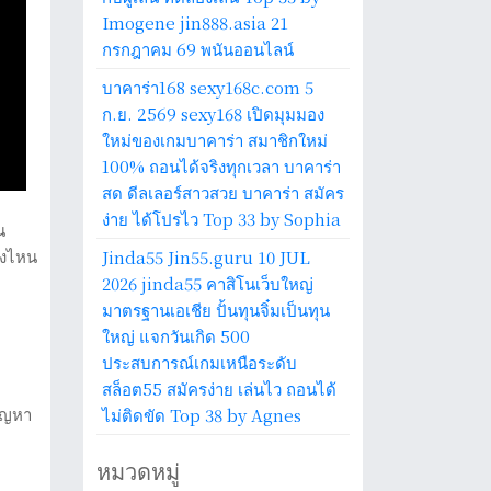
Imogene jin888.asia 21
กรกฎาคม 69 พนันออนไลน์
บาคาร่า168 sexy168c.com 5
ก.ย. 2569 sexy168 เปิดมุมมอง
ใหม่ของเกมบาคาร่า สมาชิกใหม่
100% ถอนได้จริงทุกเวลา บาคาร่า
สด ดีลเลอร์สาวสวย บาคาร่า สมัคร
ง่าย ได้โปรไว Top 33 by Sophia
น
ตรงไหน
Jinda55 Jin55.guru 10 JUL
2026 jinda55 คาสิโนเว็บใหญ่
มาตรฐานเอเชีย ปั้นทุนจิ๋มเป็นทุน
ใหญ่ แจกวันเกิด 500
ประสบการณ์เกมเหนือระดับ
สล็อต55 สมัครง่าย เล่นไว ถอนได้
ปัญหา
ไม่ติดขัด Top 38 by Agnes
หมวดหมู่