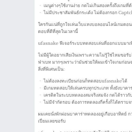
• เมนูต่างๆใช้งานง่าย กดไม่เกินสองครั้งถึงเกมที่
• ไม่มีประชาสัมพันธ์กระเด้ง ไม่ต้องกรอก Captc
ใครกันแน่ที่ถูกใจเล่นเว็บแทงบอลออนไลน์เกมตอนอย
ตอบที่ดีที่สุดในเวลานี้
ufasnake ฟีเจอร์ระบบทดสอบเล่นที่ออกแบบมาเพื่อมื
ไม่มีผู้ใดอยากเสียเงินเพราะความไม่รู้ใช่ไหมขอรั
ฟ่าเบท มากๆเพราะว่ามันช่วยให้ผมเข้าใจเกมก่อ
สิ่งที่พิเศษเป็น:
• ไม่ต้องลงทะเบียนก่อนก็ทดสอบufasnakeได้
• มีเกมทดสอบให้เล่นครบทุกประเภท ทั้งยังบาคาร่
• เครดิตในระบบทดลองสมจริงสมจัง กดได้ราวกับ
• ไม่มีจำกัดรอบ ต้องการทดลองกี่ครั้งก็ได้ตราบจ
ผมเคยนั่งพักผ่อนบาคาร่าทดลองอยู่เกือบอาทิตย์ กว่
เปี่ยมเลยขอรับ