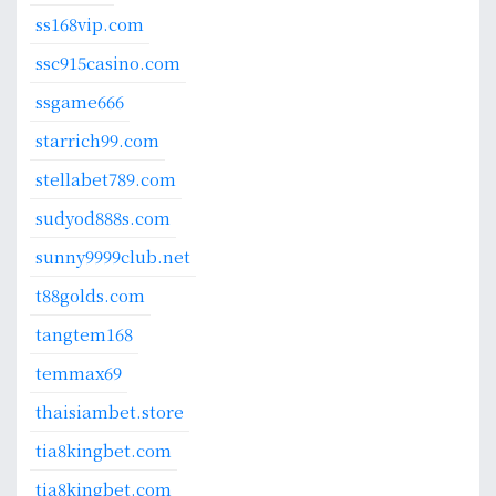
ss168vip.com
ssc915casino.com
ssgame666
starrich99.com
stellabet789.com
sudyod888s.com
sunny9999club.net
t88golds.com
tangtem168
temmax69
thaisiambet.store
tia8kingbet.com
tia8kingbet.com