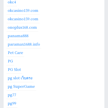
okc4
okcasino159.com
okcasino159.com
onoplus168.com
panama888
paramax1688.info
Pet Care
PG
PG Slot
pg slot เว็บตรง
pg SuperGame
pg77
pg99