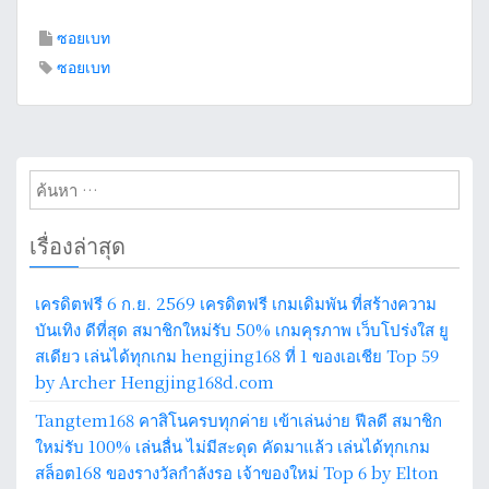
ซอยเบท
ซอยเบท
ค้
น
ห
เรื่องล่าสุด
า
สำ
เครดิตฟรี 6 ก.ย. 2569 เครดิตฟรี เกมเดิมพัน ที่สร้างความ
ห
บันเทิง ดีที่สุด สมาชิกใหม่รับ 50% เกมคุรภาพ เว็บโปร่งใส ยู
รั
สเดียว เล่นได้ทุกเกม hengjing168 ที่ 1 ของเอเชีย Top 59
บ
by Archer Hengjing168d.com
:
Tangtem168 คาสิโนครบทุกค่าย เข้าเล่นง่าย ฟีลดี สมาชิก
ใหม่รับ 100% เล่นลื่น ไม่มีสะดุด คัดมาแล้ว เล่นได้ทุกเกม
สล็อต168 ของรางวัลกำลังรอ เจ้าของใหม่ Top 6 by Elton