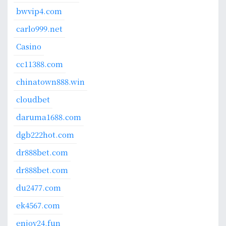
bwvip4.com
carlo999.net
Casino
cc11388.com
chinatown888.win
cloudbet
daruma1688.com
dgb222hot.com
dr888bet.com
dr888bet.com
du2477.com
ek4567.com
enjoy24.fun