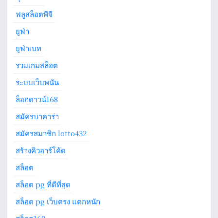
ฟลูสล็อตพีจี
ยูฟ่า
ยูฟ่าเบท
รวมเกมสล็อต
ระบบเว็บพนัน
ล็อกดาวน์168
สมัครบาคาร่า
สมัครสมาชิก lotto432
สร้างคิวอาร์โค้ด
สล็อต
สล็อต pg ที่ดีที่สุด
สล็อต pg เว็บตรง แตกหนัก