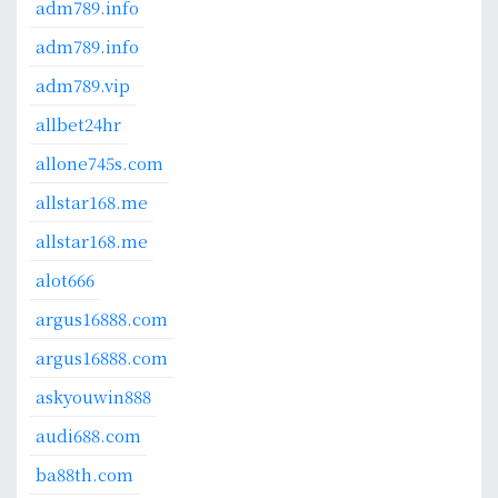
adm789.info
adm789.info
adm789.vip
allbet24hr
allone745s.com
allstar168.me
allstar168.me
alot666
argus16888.com
argus16888.com
askyouwin888
audi688.com
ba88th.com