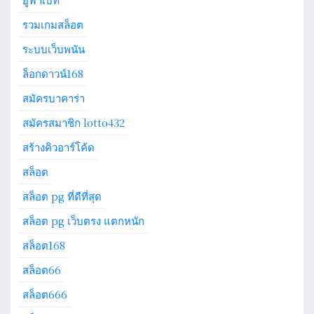
รวมเกมสล็อต
ระบบเว็บพนัน
ล็อกดาวน์168
สมัครบาคาร่า
สมัครสมาชิก lotto432
สร้างคิวอาร์โค้ด
สล็อต
สล็อต pg ที่ดีที่สุด
สล็อต pg เว็บตรง แตกหนัก
สล็อต168
สล็อต66
สล็อต666