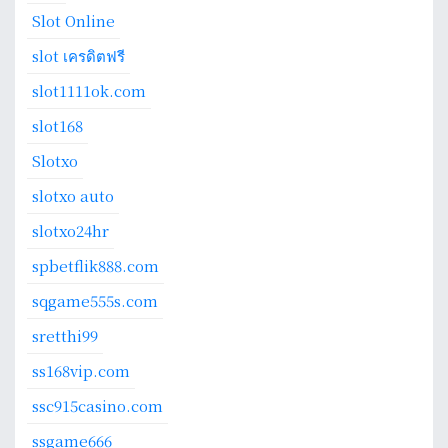
Slot Online
slot เครดิตฟรี
slot1111ok.com
slot168
Slotxo
slotxo auto
slotxo24hr
spbetflik888.com
sqgame555s.com
sretthi99
ss168vip.com
ssc915casino.com
ssgame666