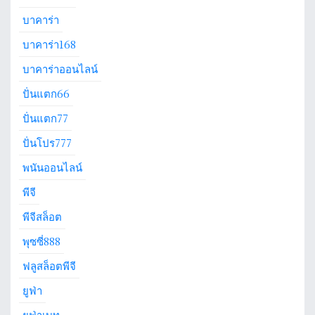
บาคาร่า
บาคาร่า168
บาคาร่าออนไลน์
ปั่นแตก66
ปั่นแตก77
ปั่นโปร777
พนันออนไลน์
พีจี
พีจีสล็อต
พุซซี่888
ฟลูสล็อตพีจี
ยูฟ่า
ยูฟ่าเบท