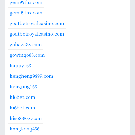
gem99ths.com
gem99ths.com
goatbetroyalcasino.com
goatbetroyalcasino.com
gobaza88.com
gowingo88.com
happy168
hengheng9899.com
hengjing168
hi6bet.com
hi6bet.com
hiso8888s.com
hongkong456