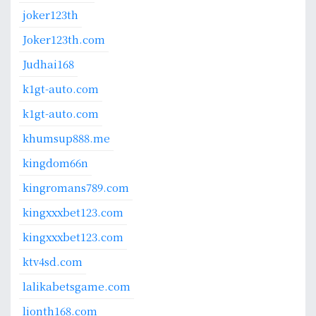
joker123th
Joker123th.com
Judhai168
k1gt-auto.com
k1gt-auto.com
khumsup888.me
kingdom66n
kingromans789.com
kingxxxbet123.com
kingxxxbet123.com
ktv4sd.com
lalikabetsgame.com
lionth168.com