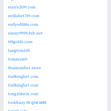
starrich99.com
stellabet789.com
sudyod888s.com
sunny9999club.net
t88golds.com
tangtem168
temmax69
thaisiambet.store
tia8kingbet.com
tia8kingbet.com
tong168win.com
tookhuay 88 ถูกหวย88
tr1688.info