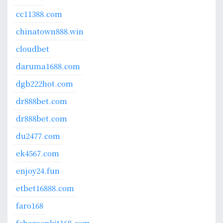
cc11388.com
chinatown888.win
cloudbet
daruma1688.com
dgb222hot.com
dr888bet.com
dr888bet.com
du2477.com
ek4567.com
enjoy24.fun
etbet16888.com
faro168
fcharoenkit168.com