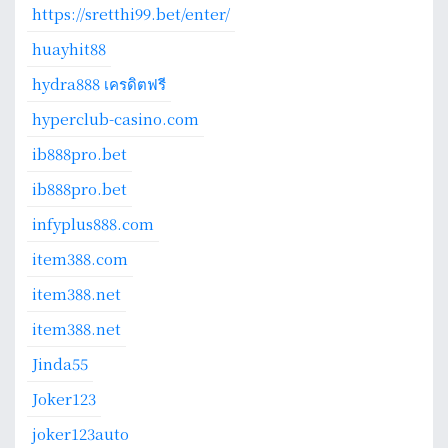
https://sretthi99.bet/enter/
huayhit88
hydra888 เครดิตฟรี
hyperclub-casino.com
ib888pro.bet
ib888pro.bet
infyplus888.com
item388.com
item388.net
item388.net
Jinda55
Joker123
joker123auto