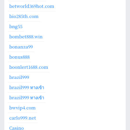
betworld369hot.com
bio285th.com
bng55
bombet888.win
bonanza99
bonus888
boonlert1688.com
brazil999
brazil999 ทางเข้า
brazil999 ทางเข้า
bwvip4.com
carlo999.net
Casino