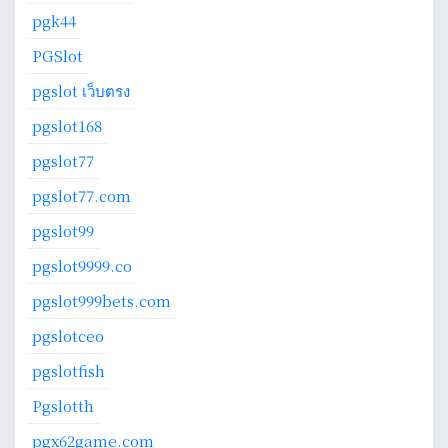
pgk44
PGSlot
pgslot เว็บตรง
pgslot168
pgslot77
pgslot77.com
pgslot99
pgslot9999.co
pgslot999bets.com
pgslotceo
pgslotfish
Pgslotth
pgx62game.com