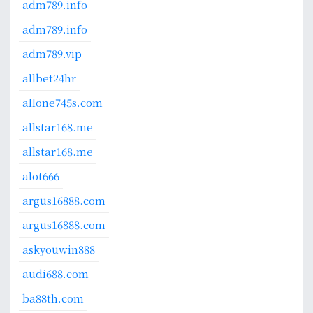
adm789.info
adm789.info
adm789.vip
allbet24hr
allone745s.com
allstar168.me
allstar168.me
alot666
argus16888.com
argus16888.com
askyouwin888
audi688.com
ba88th.com