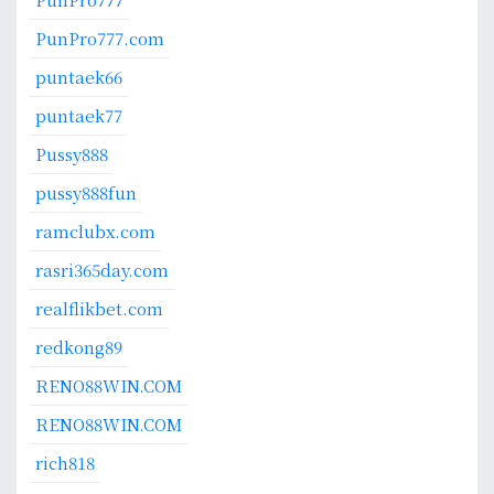
PunPro777.com
puntaek66
puntaek77
Pussy888
pussy888fun
ramclubx.com
rasri365day.com
realflikbet.com
redkong89
RENO88WIN.COM
RENO88WIN.COM
rich818