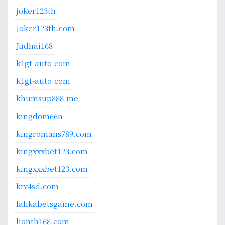
joker123th
Joker123th.com
Judhai168
k1gt-auto.com
k1gt-auto.com
khumsup888.me
kingdom66n
kingromans789.com
kingxxxbet123.com
kingxxxbet123.com
ktv4sd.com
lalikabetsgame.com
lionth168.com