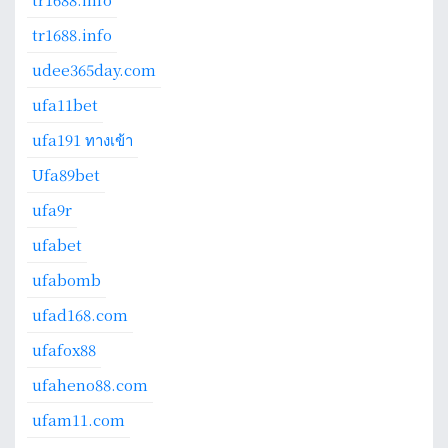
tr1688.info
udee365day.com
ufa11bet
ufa191 ทางเข้า
Ufa89bet
ufa9r
ufabet
ufabomb
ufad168.com
ufafox88
ufaheno88.com
ufam11.com