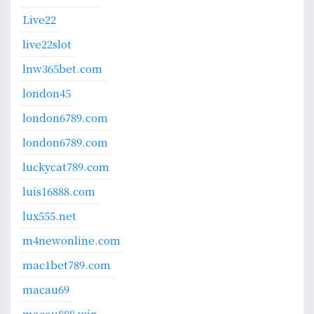
Live22
live22slot
lnw365bet.com
london45
london6789.com
london6789.com
luckycat789.com
luis16888.com
lux555.net
m4newonline.com
mac1bet789.com
macau69
macau888.win