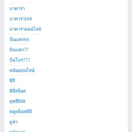
บาคาร่า
บาคาร่า168
บาคาร่าออนไลน์
ปั่นแตก66
ปั่นแตก77
ปั่นโปร777
พนันออนไลน์
พีจี
พีจีสล็อต
พุซซี่888
ฟลูสล็อตพีจี
ยูฟ่า
ยูฟ่าเบท