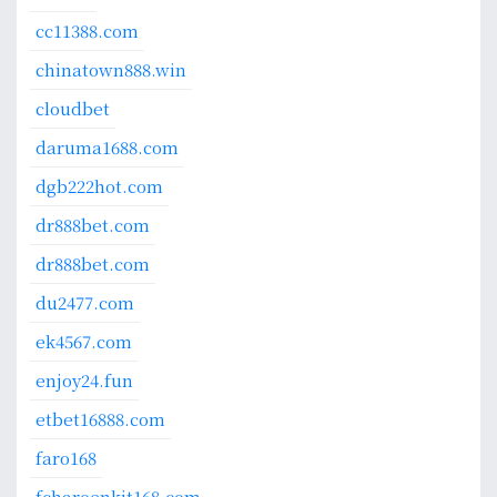
cc11388.com
chinatown888.win
cloudbet
daruma1688.com
dgb222hot.com
dr888bet.com
dr888bet.com
du2477.com
ek4567.com
enjoy24.fun
etbet16888.com
faro168
fcharoenkit168.com