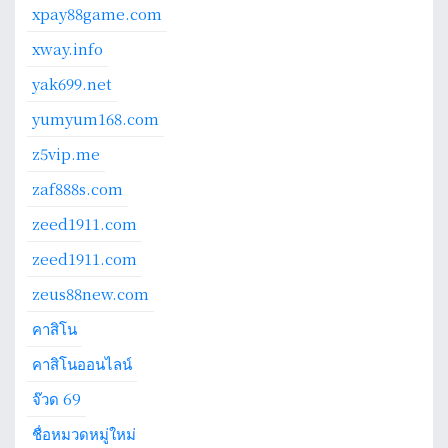
xpay88game.com
xway.info
yak699.net
yumyum168.com
z5vip.me
zaf888s.com
zeed1911.com
zeed1911.com
zeus88new.com
คาสิโน
คาสิโนออนไลน์
จ๊วด 69
ชื่อหมวดหมู่ใหม่