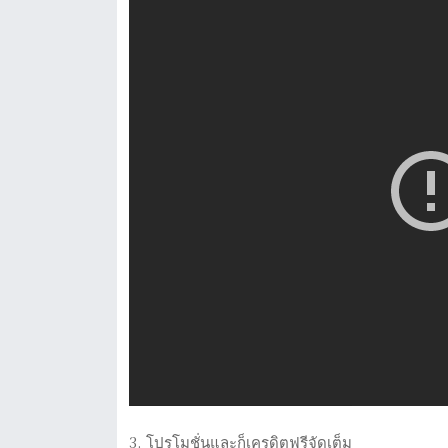
3. โปรโมชั่นและก็เครดิตฟรีจัดเต็ม