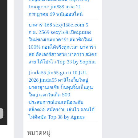
Imogene jin888.asia 21
กรกฎาคม 69 พนันออนไลน์
บาคาร่า168 sexy168c.com 5
ก.ย. 2569 sexy168 เปิดมุมมอง
ใหม่ของเกมบาคาร่า สมาชิกใหม่
100% ถอนได้จริงทุกเวลา บาคาร่า
สด ดีลเลอร์สาวสวย บาคาร่า สมัคร
ง่าย ได้โปรไว Top 33 by Sophia
Jinda55 Jin55.guru 10 JUL
2026 jinda55 คาสิโนเว็บใหญ่
มาตรฐานเอเชีย ปั้นทุนจิ๋มเป็นทุน
ใหญ่ แจกวันเกิด 500
ประสบการณ์เกมเหนือระดับ
สล็อต55 สมัครง่าย เล่นไว ถอนได้
ไม่ติดขัด Top 38 by Agnes
หมวดหมู่