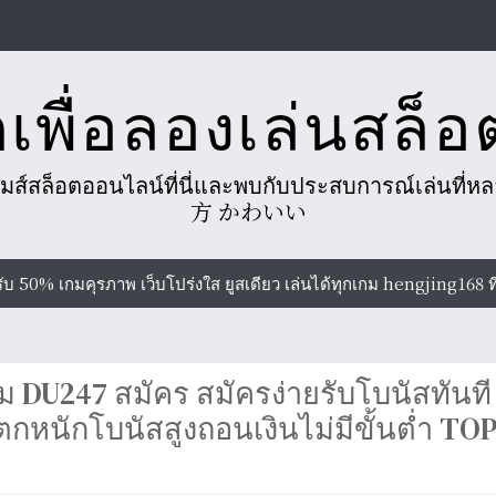
กเพื่อลองเล่น
กมส์สล็อตออนไลน์ที่นี่และพบกับประสบการณ์เล่น
方 かわいい
50% เกมคุรภาพ เว็บโปร่งใส ยูสเดียว เล่นได้ทุกเกม hengjing168 ที่ 
ม DU247 สมัคร สมัครง่ายรับโบนัสทันที
กหนักโบนัสสูงถอนเงินไม่มีขั้นต่ำ TO