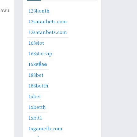
ฝากหน
123lionth
13satanbets.com
13satanbets.com
168slot
168slot.vip
168สล็อต
188bet
188betth
1xbet
1xbetth
1xbit1
1xgameth.com