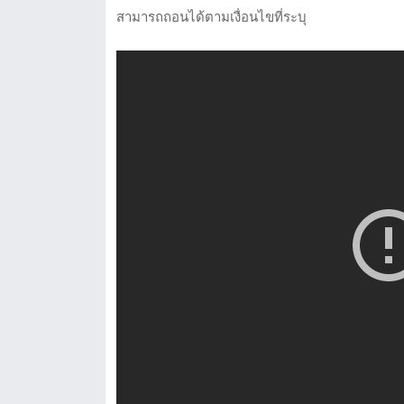
สามารถถอนได้ตามเงื่อนไขที่ระบุ