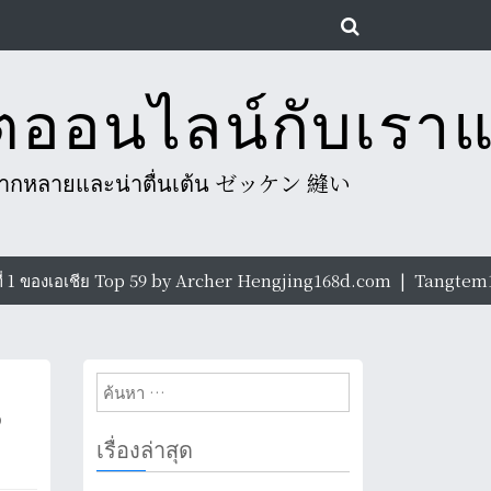
สล็อตออนไลน์กั
ที่หลากหลายและน่าตื่นเต้น ゼッケン 縫い
1 ของเอเชีย Top 59 by Archer Hengjing168d.com |
Tangtem168 คาสิโน
ค้
น
P
ห
เรื่องล่าสุด
า
สำ