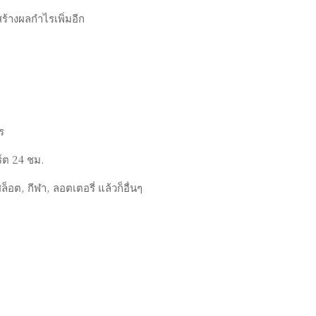
ร้างผลกำไรเพิ่มอีก
ร
์ต 24 ชม.
ล็อต, กีฬา, ลอตเตอรี่ แล้วก็อื่นๆ