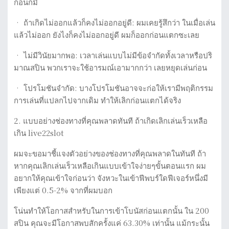
ก่อนก็มี
• ถ้าเกิดไม่ออกแล้วก็คงไม่ออกอยู่ดี: ผมเคยรู้สึกว่า ในเมื่อเล่น
แล้วไม่ออก ยังไงก็คงไม่ออกอยู่ดี ผมก็ออกก่อนแตกซะเลย
• ไม่มีวินัยมากพอ: เวลาเล่นแบบไม่มีข้อจำกัดทั้งเวลาหรือปริ
มาณสปิน พวกเราจะใช้อารมณ์เอามากกว่า เลยหยุดเล่นก่อน
• โปรโมชันจำกัด: บางโปรโมชันอาจจะก่อให้เรามีพฤติกรรม
การเล่นที่แปลกไปจากเดิม ทำให้เลิกก่อนแตกได้จริง
2. แบบอย่างช่องทางที่คุณพลาดทันที ถ้าเกิดเลิกเล่นเร็วเหลือ
เกิน live22slot
ผมจะขอมาชี้แจงตัวอย่างของช่องทางที่คุณพลาดในทันที ถ้า
หากคุณเลิกเล่นเร็วเหลือเกินแบบเข้าใจง่ายๆขั้นตอนแรก ผม
อยากให้คุณเข้าใจก่อนว่า จังหวะในเข้าฟีพบร์ใดฟีเจอร์หนึ่งมี
เพียงแต่ 0.5-2% จากที่ผมบอก
โน่นทำให้โอกาสสำหรับในการเข้าโบนัสก่อนแตกนั้น ใน 200
สปิน คุณจะมีโอกาสพบสักครั้งแค่ 63.30% เท่านั้น แม้กระนั้น