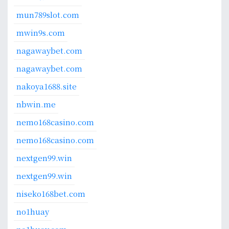
mun789slot.com
mwin9s.com
nagawaybet.com
nagawaybet.com
nakoya1688.site
nbwin.me
nemo168casino.com
nemo168casino.com
nextgen99.win
nextgen99.win
niseko168bet.com
no1huay