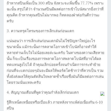
ถ้าหากสปินเพิ่มเป็น 300 สปิน จังหวะจะเพิ่มขึ้น 77.77% เพราะ
ฉะนั้น สรุปได้ว่า จำนวนสปินมีผลต่อการเข้าโบนัสมากยิ่งกว่าที่
คุณคิด ถ้าหากคุณสปินไม่มากพอ ก็ทดลองฝ่าต่อกันดีกว่านะ
ครับ
3. ความทรุดโทรมของการเลิกเล่นก่อนแตก
แน่นอนว่า การเลิกเล่นก่อนแตกมันไม่ใช่ปัญหาใหญ่อะไร
ขนาดนั้น แม้กระนั้นการคลาดโอกาสเข้าโบนัสก็อาจทำให้
หลายท่านเจ็บใจไม่น้อยเลยล่ะนะครับ ในทางของความเสียหาย
นั้น ก็จะเป็นเรื่องของการพลาดโอกาสพลาดโบนัสที่อาจได้ผล
ทดแทนสูงไปได้ ถ้าคุณเลิกบ่อยครั้งจนกำเนิดการกระทำย้าย
ก่อนที่จะแตกบ่อยๆมันจะมีผลให้พอร์ตโตช้ากว่าที่ควรเป็น รวม
ทั้งยังส่งผลให้คุณตัดสินใจพลาดซ้ำเรื่อยซึ่งมันก็มีผลต่อการเล่น
โดยรวมนั่นแหละครับ
4. สัญญาณเตือนที่พูดว่าคุณกำลังเลิกก่อนแตก
รู้สึกเหน็ดเหนื่อยหรือเบื่อแล้ว ภายหลังจากแพ้ต่อเนื่องกัน 6-10
สปิน