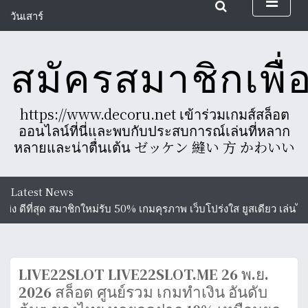
S
วันเสาร์
k
8 สิงหาคม 2026
i
10:47 น.
p
สมัครสมาชิกเพ
t
o
c
https://www.decoru.net เข้าร่วมเกมส์สล็อต
o
ออนไลน์ที่นี่และพบกับประสบการณ์เล่นที่หลาก
n
หลายและน่าตื่นเต้น ゼッケン 縫い 方 かわいい
t
e
n
Latest News
t
ดีที่สุด สมาชิกใหม่รับ 50% เกมคุรภาพ เว็บโปร่งใส ยูสเดียว เล่นได้
LIVE22SLOT LIVE22SLOT.ME 26 พ.ย.
2026 สล็อต ศูนย์รวม เกมทำเงิน อันดับ