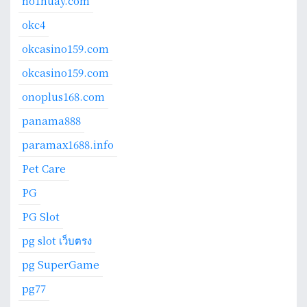
no1huay.com
okc4
okcasino159.com
okcasino159.com
onoplus168.com
panama888
paramax1688.info
Pet Care
PG
PG Slot
pg slot เว็บตรง
pg SuperGame
pg77