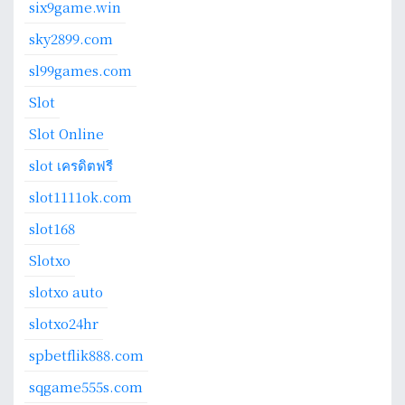
six9game.win
sky2899.com
sl99games.com
Slot
Slot Online
slot เครดิตฟรี
slot1111ok.com
slot168
Slotxo
slotxo auto
slotxo24hr
spbetflik888.com
sqgame555s.com