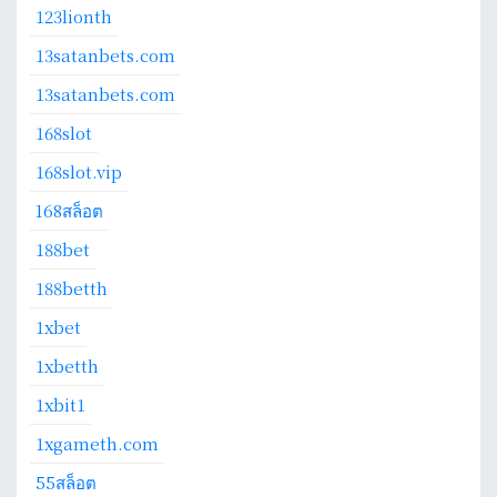
123lionth
13satanbets.com
13satanbets.com
168slot
168slot.vip
168สล็อต
188bet
188betth
1xbet
1xbetth
1xbit1
1xgameth.com
55สล็อต