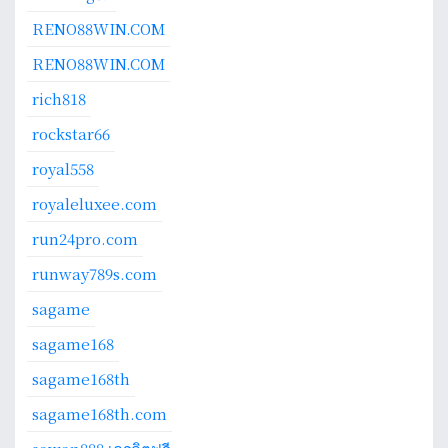
RENO88WIN.COM
RENO88WIN.COM
rich818
rockstar66
royal558
royaleluxee.com
run24pro.com
runway789s.com
sagame
sagame168
sagame168th
sagame168th.com