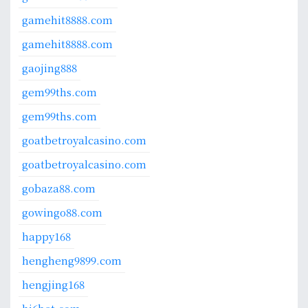
gamehit8888.com
gamehit8888.com
gaojing888
gem99ths.com
gem99ths.com
goatbetroyalcasino.com
goatbetroyalcasino.com
gobaza88.com
gowingo88.com
happy168
hengheng9899.com
hengjing168