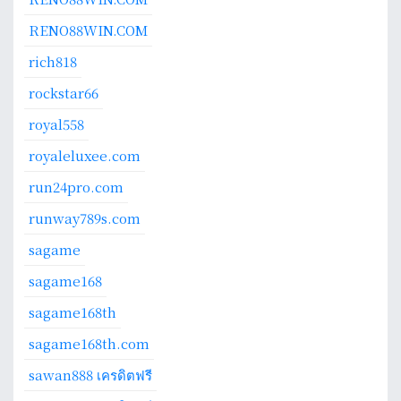
RENO88WIN.COM
rich818
rockstar66
royal558
royaleluxee.com
run24pro.com
runway789s.com
sagame
sagame168
sagame168th
sagame168th.com
sawan888 เครดิตฟรี