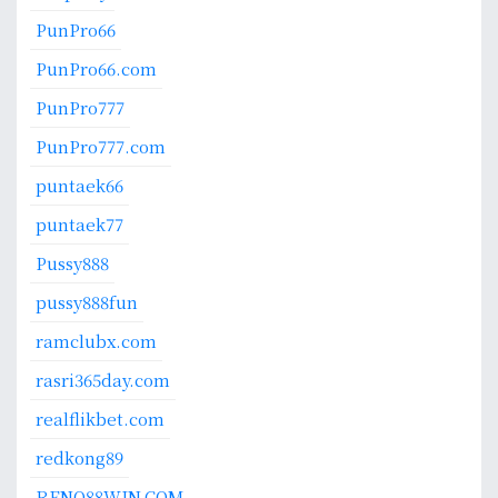
PunPro66
PunPro66.com
PunPro777
PunPro777.com
puntaek66
puntaek77
Pussy888
pussy888fun
ramclubx.com
rasri365day.com
realflikbet.com
redkong89
RENO88WIN.COM