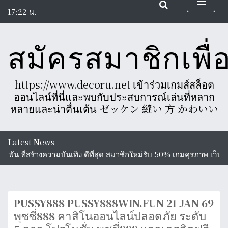
S
วันพฤหัสบดี
k
6 สิงหาคม 2026
i
17:22 น.
p
สมัครสมาชิกเพ
t
o
c
https://www.decoru.net เข้าร่วมเกมส์สล็อต
o
ออนไลน์ที่นี่และพบกับประสบการณ์เล่นที่หลาก
n
หลายและน่าตื่นเต้น ゼッケン 縫い 方 かわいい
t
e
n
Latest News
t
ี่สร้างความบันเทิง ดีที่สุด สมาชิกใหม่รับ 50% เกมคุรภาพ เว็บโปร่ง
PUSSY888 PUSSY888WIN.FUN 21 JAN 69
พุซซี่888 คาสิโนออนไลน์ปลอดภัย ระดับ