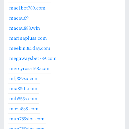
mac1bet789.com
macau69
macau888.win
marinapluss.com
meekin365day.com
megawaysbet789.com
mercyrosa168.com
mfj889xx.com
mia88th.com
mib555s.com
moza888.com
mun789slot.com
mun789slot.com