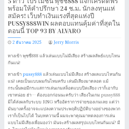
5 ดาว โปรโมชั่น พุชชี่888 แจกเครดิตฟรี
พร้อมให้คำปรึกษา 24 ช.ม. นักลงทุนแห่
สมัคร! เว็บทำเงินแรงที่สุดแห่งปี
PUSSY888WIN ผลตอบแทนคุ้มค่าที่สุดใน
ตอนนี้ TOP 93 BY ALVARO
2 ธันวาคม 2025
Jerry Morris
ทางเข้า พุซซี่888 แล้วเล่นแบบไม่มีเสียง สร้างผลลัพธ์แบบไหน
กันแน่!
ทางเข้า
pussy888
แล้วเล่นแบบไม่มีเสียง สร้างผลแบบไหนกัน
แน่! เคยเป็นแบบผมกันไหมครับ เล่นมีเสียงมาตลอด แม้
กระนั้นพอมีกระแสการเล่นเกมสล็อตแบบปิดเสียง เราก็เอากับ
เขาหน่อย ฮ่า… ต้องบอกก่อนนะครับว่า เสียงในเกม pussy888
มิได้ส่งผลกับระบบ RNG หรืออัตราการจ่ายของเกมเลย แต่ว่า
มันบางครั้งอาจจะแปลงความประพฤติปฏิบัติบางอย่างของพวก
เราก็เป็นไปได้ ในบทความนี้ ผมจะพาคุณมาทดลองการเล่น
แบบไม่มีเสียงเพื่อมองว่า มันจะสร้างผลสรุปแบบไหนกันแน่? มี