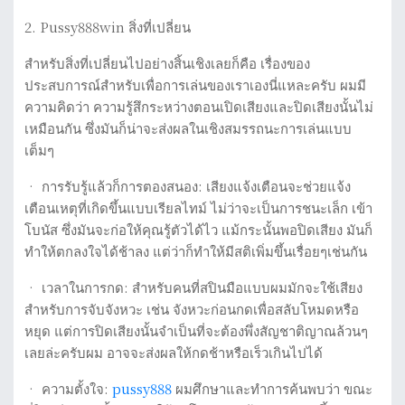
2. Pussy888win สิ่งที่เปลี่ยน
สำหรับสิ่งที่เปลี่ยนไปอย่างสิ้นเชิงเลยก็คือ เรื่องของ
ประสบการณ์สำหรับเพื่อการเล่นของเราเองนี่แหละครับ ผมมี
ความคิดว่า ความรู้สึกระหว่างตอนเปิดเสียงและปิดเสียงนั้นไม่
เหมือนกัน ซึ่งมันก็น่าจะส่งผลในเชิงสมรรถนะการเล่นแบบ
เต็มๆ
• การรับรู้แล้วก็การตองสนอง: เสียงแจ้งเตือนจะช่วยแจ้ง
เตือนเหตุที่เกิดขึ้นแบบเรียลไทม์ ไม่ว่าจะเป็นการชนะเล็ก เข้า
โบนัส ซึ่งมันจะก่อให้คุณรู้ตัวได้ไว แม้กระนั้นพอปิดเสียง มันก็
ทำให้ตกลงใจได้ช้าลง แต่ว่าก็ทำให้มีสติเพิ่มขึ้นเรื่อยๆเช่นกัน
• เวลาในการกด: สำหรับคนที่สปินมือแบบผมมักจะใช้เสียง
สำหรับการจับจังหวะ เช่น จังหวะก่อนกดเพื่อสลับโหมดหรือ
หยุด แต่การปิดเสียงนั้นจำเป็นที่จะต้องพึ่งสัญชาติญาณล้วนๆ
เลยล่ะครับผม อาจจะส่งผลให้กดช้าหรือเร็วเกินไปได้
• ความตั้งใจ:
pussy888
ผมศึกษาและทำการค้นพบว่า ขณะ