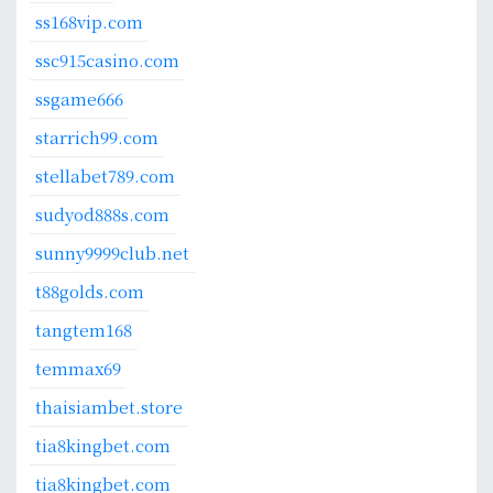
ss168vip.com
ssc915casino.com
ssgame666
starrich99.com
stellabet789.com
sudyod888s.com
sunny9999club.net
t88golds.com
tangtem168
temmax69
thaisiambet.store
tia8kingbet.com
tia8kingbet.com