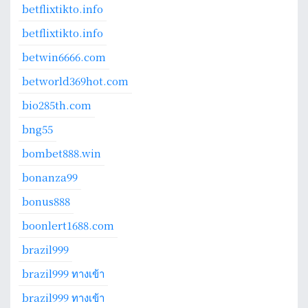
betflixtikto.info
betflixtikto.info
betwin6666.com
betworld369hot.com
bio285th.com
bng55
bombet888.win
bonanza99
bonus888
boonlert1688.com
brazil999
brazil999 ทางเข้า
brazil999 ทางเข้า