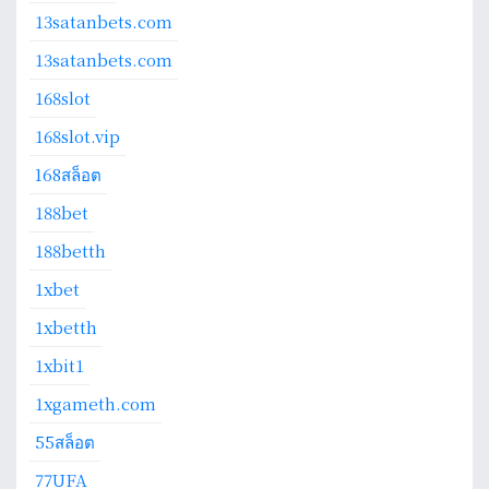
13satanbets.com
13satanbets.com
168slot
168slot.vip
168สล็อต
188bet
188betth
1xbet
1xbetth
1xbit1
1xgameth.com
55สล็อต
77UFA