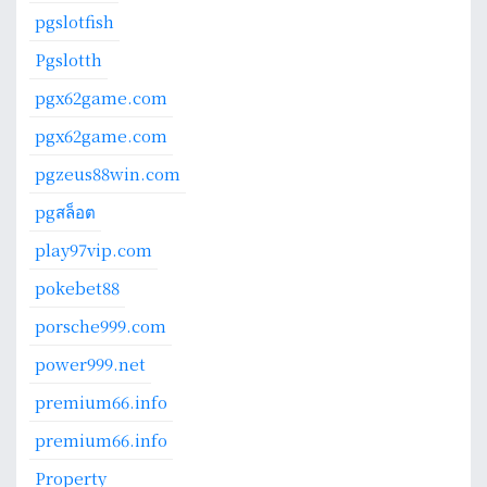
pgslotfish
Pgslotth
pgx62game.com
pgx62game.com
pgzeus88win.com
pgสล็อต
play97vip.com
pokebet88
porsche999.com
power999.net
premium66.info
premium66.info
Property