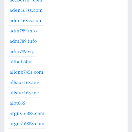
aden168ss.com
aden168ss.com
adm789.info
adm789.info
adm789.vip
allbet24hr
allone745s.com
allstar168.me
allstar168.me
alot666
argus16888.com
argus16888.com