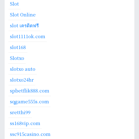
Slot
Slot Online
slot เครดิตฟรี
slot1111ok.com
slot168
Slotxo
slotxo auto
slotxo24hr
spbetflik888.com
sqgame555s.com
sretthi99
ss168vip.com
ssc915casino.com