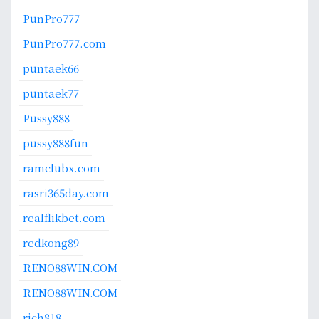
PunPro777
PunPro777.com
puntaek66
puntaek77
Pussy888
pussy888fun
ramclubx.com
rasri365day.com
realflikbet.com
redkong89
RENO88WIN.COM
RENO88WIN.COM
rich818