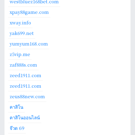
westbluez168bet.com
xpay88game.com
xway.info
yak699.net
yumyum168.com
z5vip.me
zaf888s.com
zeed1911.com
zeed1911.com
zeus88new.com
คาสิโน
คาสิโนออนไลน์
จ๊วด 69