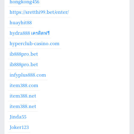
hongkong456
https://sretthi99.bet/enter/
huayhit88
hydra888 เครดิตฟรี
hyperclub-casino.com
ib888pro.bet
ib888pro.bet
infyplus888.com
item388.com
item388.net
item388.net
Jinda55
Joker123