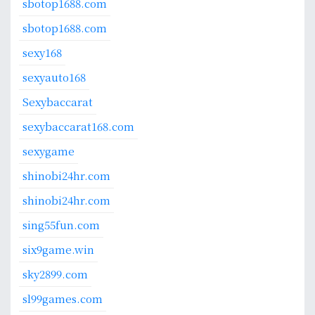
sbotop1688.com
sbotop1688.com
sexy168
sexyauto168
Sexybaccarat
sexybaccarat168.com
sexygame
shinobi24hr.com
shinobi24hr.com
sing55fun.com
six9game.win
sky2899.com
sl99games.com