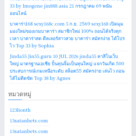
33 by Imogene jin888.asia 21 กรกฎาคม 69 พนัน
ออนไลน์
บาคาร่า168 sexy168c.com 5 ก.ย. 2569 sexy168 เปิดมุม
มองใหม่ของเกมบาคาร่า สมาชิกใหม่ 100% ถอนได้จริงทุก
เวลา บาคาร่าสด ดีลเลอร์สาวสวย บาคาร่า สมัครง่าย ได้โปร
ไว Top 33 by Sophia
Jinda55 Jin55.guru 10 JUL 2026 jinda55 คาสิโนเว็บ
ใหญ่ มาตรฐานเอเชีย ปั้นทุนจิ๋มเป็นทุนใหญ่ แจกวันเกิด 500
ประสบการณ์เกมเหนือระดับ สล็อต55 สมัครง่าย เล่นไว ถอน
ได้ไม่ติดขัด Top 38 by Agnes
หมวดหมู่
123lionth
13satanbets.com
13satanbets.com