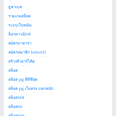
ยูฟ่าเบท
รวมเกมสล็อต
ระบบเว็บพนัน
ล็อกดาวน์168
สมัครบาคาร่า
สมัครสมาชิก lotto432
สร้างคิวอาร์โค้ด
สล็อต
สล็อต pg ที่ดีที่สุด
สล็อต pg เว็บตรง แตกหนัก
สล็อต168
สล็อต66
สล็อต666