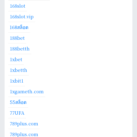
168slot
168slot.vip
168สล็อต
188bet
188betth
1xbet
1xbetth
1xbit1
1xgameth.com
55สล็อต
77UFA
789plus.com
789plus.com