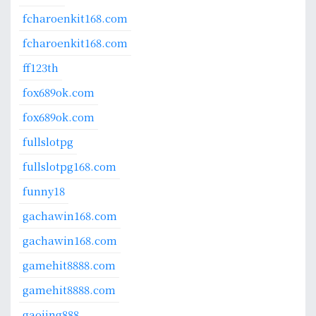
fcharoenkit168.com
fcharoenkit168.com
ff123th
fox689ok.com
fox689ok.com
fullslotpg
fullslotpg168.com
funny18
gachawin168.com
gachawin168.com
gamehit8888.com
gamehit8888.com
gaojing888