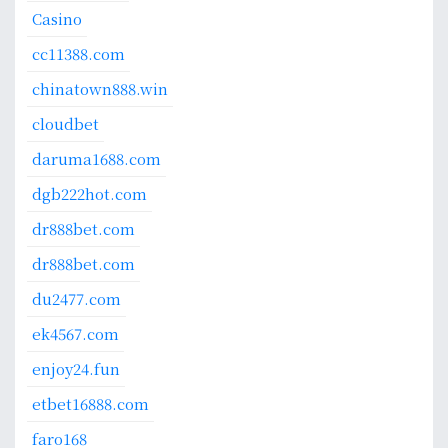
Casino
cc11388.com
chinatown888.win
cloudbet
daruma1688.com
dgb222hot.com
dr888bet.com
dr888bet.com
du2477.com
ek4567.com
enjoy24.fun
etbet16888.com
faro168