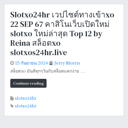
Slotxo24hr เวปไซต์ทางเข้าxo
22 SEP 67 คาสิโนเว็บเปิดใหม่
slotxo ใหม่ล่าสุด Top 12 by
Reina สล็อตxo
slotxos24hr.live
15 กันยายน 2024
Jerry Morris
สล็อตxo มันส์ทุกๆวันกับสล็อตแตกง่าย ....
Continue reading
slotxo24hr
slotxo24hr