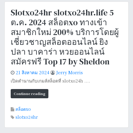
Slotxo24hr slotxo24hr.life 5
ต.ค. 2024 สล็อตxo ทางเข้า
สมาชิกใหม่ 200% บริการโดยผู้
เชี่ยวชาญสล็อตออนไลน์ ยิง
ปลา บาคาร่า หวยออนไลน์
สมัครฟรี Top 17 by Sheldon
21 สิงหาคม 2024
Jerry Morris
เปิดตำนานกับเกมส์สล็อตที่ slotxo24h ....
Continue reading
สล็อตxo
slotxo24hr