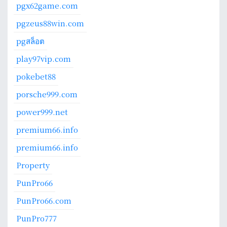
pgx62game.com
pgzeus88win.com
pgสล็อต
play97vip.com
pokebet88
porsche999.com
power999.net
premium66.info
premium66.info
Property
PunPro66
PunPro66.com
PunPro777