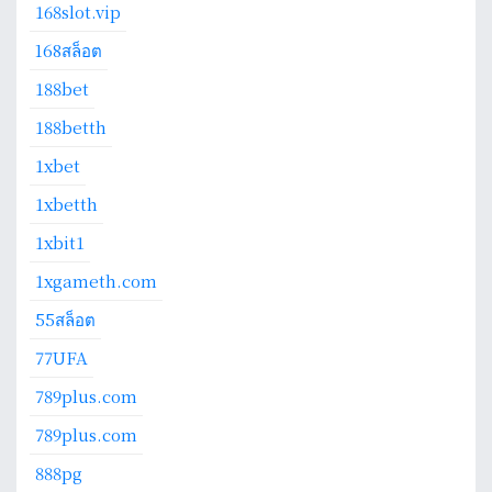
168slot.vip
168สล็อต
188bet
188betth
1xbet
1xbetth
1xbit1
1xgameth.com
55สล็อต
77UFA
789plus.com
789plus.com
888pg