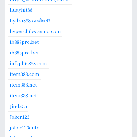
huayhit88
hydra888 เครดิตฟรี
hyperclub-casino.com
ib888pro.bet
ib888pro.bet
infyplus888.com
item388.com
item388.net
item388.net
Jinda55
Joker123
joker123auto