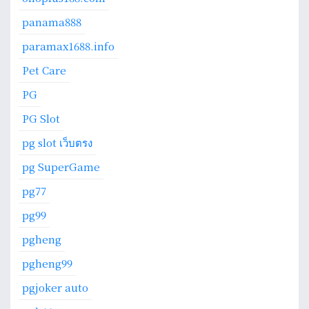
panama888
paramax1688.info
Pet Care
PG
PG Slot
pg slot เว็บตรง
pg SuperGame
pg77
pg99
pgheng
pgheng99
pgjoker auto