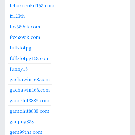
fcharoenkit168.com
ff123th
fox689ok.com
fox689ok.com
fullslotpg
fullslotpg168.com
funny18
gachawin168.com
gachawin168.com
gamehit8888.com
gamehit8888.com
gaojing888
gem99ths.com