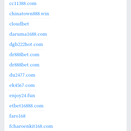
cc11388.com
chinatown888.win
cloudbet
daruma1688.com
dgb222hot.com
dr888bet.com
dr888bet.com
du2477.com
ek4567.com
enjoy24.fun
etbet16888.com
faro168
fcharoenkit168.com