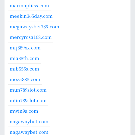
marinapluss.com
meekin365day.com
megawaysbet789.com
mercyrosa168.com
mfj889xx.com
mia88th.com
mib555s.com
moza888.com
mun789slot.com
mun789slot.com
mwin9s.com
nagawaybet.com
nagawaybet.com