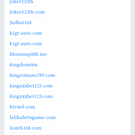
joker123th
Joker123th.com
Judhai168
k1gt-auto.com
k1gt-auto.com
khumsup888.me
kingdom66n
kingromans789.com
kingxxxbet123.com
kingxxxbet123.com
ktv4sd.com
lalikabetsgame.com
lionth168.com