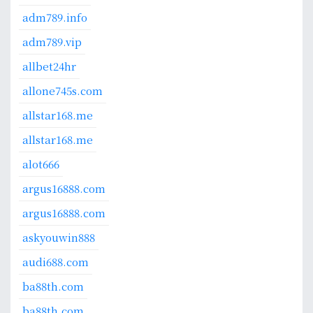
adm789.info
adm789.vip
allbet24hr
allone745s.com
allstar168.me
allstar168.me
alot666
argus16888.com
argus16888.com
askyouwin888
audi688.com
ba88th.com
ba88th.com