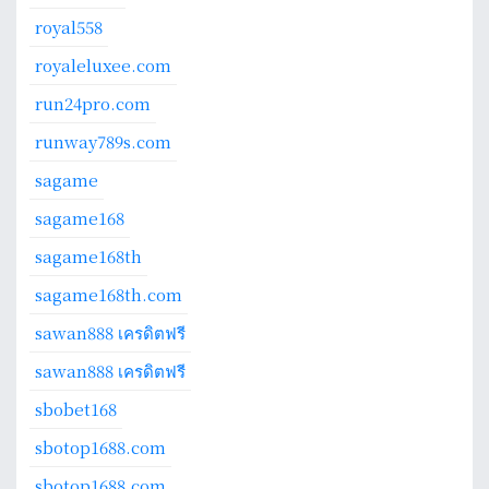
royal558
royaleluxee.com
run24pro.com
runway789s.com
sagame
sagame168
sagame168th
sagame168th.com
sawan888 เครดิตฟรี
sawan888 เครดิตฟรี
sbobet168
sbotop1688.com
sbotop1688.com