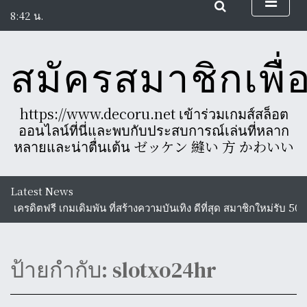
S
8:42 น.
k
วันศุกร์
i
7 สิงหาคม 2026
p
สมัครสมาชิกเพ
t
o
c
https://www.decoru.net เข้าร่วมเกมส์สล็อต
o
ออนไลน์ที่นี่และพบกับประสบการณ์เล่นที่หลาก
n
หลายและน่าตื่นเต้น ゼッケン 縫い 方 かわいい
t
e
n
Latest News
t
ิตฟรี เกมเดิมพัน ที่สร้างความบันเทิง ดีที่สุด สมาชิกใหม่รับ 50% เ
ป้ายกำกับ:
slotxo24hr