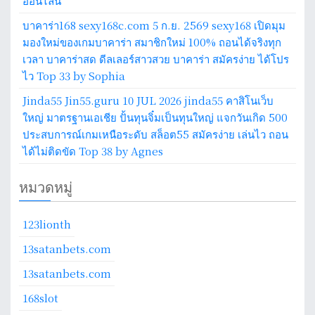
ออนไลน์
บาคาร่า168 sexy168c.com 5 ก.ย. 2569 sexy168 เปิดมุม
มองใหม่ของเกมบาคาร่า สมาชิกใหม่ 100% ถอนได้จริงทุก
เวลา บาคาร่าสด ดีลเลอร์สาวสวย บาคาร่า สมัครง่าย ได้โปร
ไว Top 33 by Sophia
Jinda55 Jin55.guru 10 JUL 2026 jinda55 คาสิโนเว็บ
ใหญ่ มาตรฐานเอเชีย ปั้นทุนจิ๋มเป็นทุนใหญ่ แจกวันเกิด 500
ประสบการณ์เกมเหนือระดับ สล็อต55 สมัครง่าย เล่นไว ถอน
ได้ไม่ติดขัด Top 38 by Agnes
หมวดหมู่
123lionth
13satanbets.com
13satanbets.com
168slot