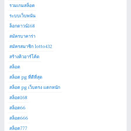
รวมเกมสล็อต
ระบบเว็บพนัน
ล็อกดาวน์168
สมัครบาคาร่า
สมัครสมาชิก lotto432
สร้างคิวอาร์โค้ด
สล็อต
สล็อต pg ที่ดีที่สุด
สล็อต pg เว็บตรง แตกหนัก
สล็อต168
สล็อต66
สล็อต666
สล็อต777