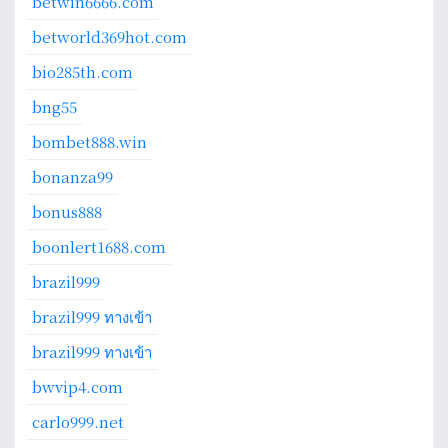
betwin6666.com
betworld369hot.com
bio285th.com
bng55
bombet888.win
bonanza99
bonus888
boonlert1688.com
brazil999
brazil999 ทางเข้า
brazil999 ทางเข้า
bwvip4.com
carlo999.net