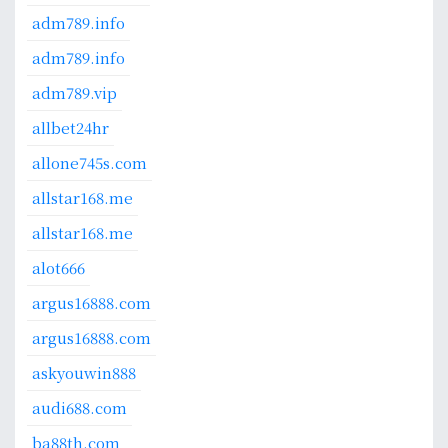
adm789.info
adm789.info
adm789.vip
allbet24hr
allone745s.com
allstar168.me
allstar168.me
alot666
argus16888.com
argus16888.com
askyouwin888
audi688.com
ba88th.com