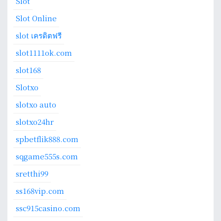
Slot
Slot Online
slot เครดิตฟรี
slot1111ok.com
slot168
Slotxo
slotxo auto
slotxo24hr
spbetflik888.com
sqgame555s.com
sretthi99
ss168vip.com
ssc915casino.com