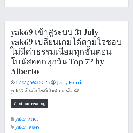
yak69 เข้าสู่ระบบ 31 July
yak69 เปลี่ยนเกมได้ตามใจชอบ
ไม่มีค่าธรรมเนียมทุกขั้นตอน
โบนัสออกทุกวัน Top 72 by
Alberto
1 กรกฎาคม 2025
Jerry Morris
yak69 เป็นเว็บไซต์เดิมพันออนไลน์ที่ ....
Continue reading
yak699.net
yak69 สมัคร