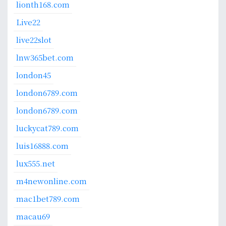
lionth168.com
Live22
live22slot
lnw365bet.com
london45
london6789.com
london6789.com
luckycat789.com
luis16888.com
lux555.net
m4newonline.com
mac1bet789.com
macau69