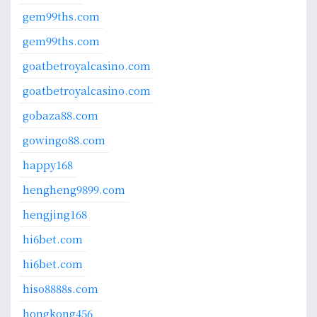
gem99ths.com
gem99ths.com
goatbetroyalcasino.com
goatbetroyalcasino.com
gobaza88.com
gowingo88.com
happy168
hengheng9899.com
hengjing168
hi6bet.com
hi6bet.com
hiso8888s.com
hongkong456