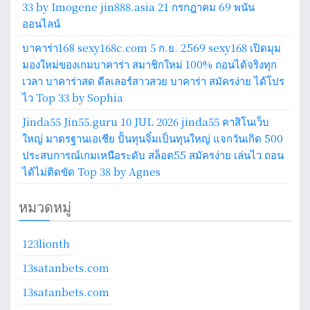
33 by Imogene jin888.asia 21 กรกฎาคม 69 พนัน
ออนไลน์
บาคาร่า168 sexy168c.com 5 ก.ย. 2569 sexy168 เปิดมุม
มองใหม่ของเกมบาคาร่า สมาชิกใหม่ 100% ถอนได้จริงทุก
เวลา บาคาร่าสด ดีลเลอร์สาวสวย บาคาร่า สมัครง่าย ได้โปร
ไว Top 33 by Sophia
Jinda55 Jin55.guru 10 JUL 2026 jinda55 คาสิโนเว็บ
ใหญ่ มาตรฐานเอเชีย ปั้นทุนจิ๋มเป็นทุนใหญ่ แจกวันเกิด 500
ประสบการณ์เกมเหนือระดับ สล็อต55 สมัครง่าย เล่นไว ถอน
ได้ไม่ติดขัด Top 38 by Agnes
หมวดหมู่
123lionth
13satanbets.com
13satanbets.com