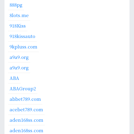
888pg
8lots.me
918Kiss
918kissauto
9kpluss.com
a9a9.org
a9a9.org
ABA
ABAGroup2
abbet789.com
acebet789.com
aden168ss.com
aden168ss.com