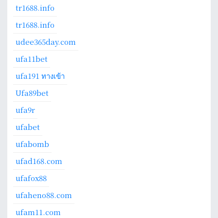
tr1688.info
tr1688.info
udee365day.com
ufa11bet
ufa191 ทางเข้า
Ufa89bet
ufa9r
ufabet
ufabomb
ufad168.com
ufafox88
ufaheno88.com
ufam11.com