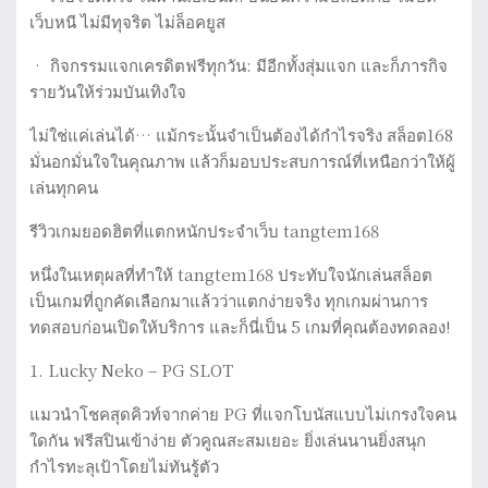
เว็บหนี ไม่มีทุจริต ไม่ล็อคยูส
• กิจกรรมแจกเครดิตฟรีทุกวัน: มีอีกทั้งสุ่มแจก และก็ภารกิจ
รายวันให้ร่วมบันเทิงใจ
ไม่ใช่แค่เล่นได้… แม้กระนั้นจำเป็นต้องได้กำไรจริง สล็อต168
มั่นอกมั่นใจในคุณภาพ แล้วก็มอบประสบการณ์ที่เหนือกว่าให้ผู้
เล่นทุกคน
รีวิวเกมยอดฮิตที่แตกหนักประจำเว็บ tangtem168
หนึ่งในเหตุผลที่ทำให้ tangtem168 ประทับใจนักเล่นสล็อต
เป็นเกมที่ถูกคัดเลือกมาแล้วว่าแตกง่ายจริง ทุกเกมผ่านการ
ทดสอบก่อนเปิดให้บริการ และก็นี่เป็น 5 เกมที่คุณต้องทดลอง!
1. Lucky Neko – PG SLOT
แมวนำโชคสุดคิวท์จากค่าย PG ที่แจกโบนัสแบบไม่เกรงใจคน
ใดกัน ฟรีสปินเข้าง่าย ตัวคูณสะสมเยอะ ยิ่งเล่นนานยิ่งสนุก
กำไรทะลุเป้าโดยไม่ทันรู้ตัว