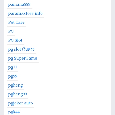
panama888
paramax1688.info
Pet Care
PG
PG Slot
pg slot เว็บตรง
pg SuperGame
pg77
pg99
pgheng
pgheng99
pgjoker auto
pgk44