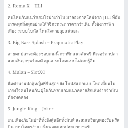
2. Roma X – JILI
คนไหนกันแน่ว่าเกมโรม่าเก่าไป มาลองภาคใหม่จาก JILI ที่อัป
เกรดทุกสิ่งทุกอย่างให้วิจิตรตระการตากว่าเดิม ทั้งยังกราฟิก
เสียง ระบบโบนัส โดนใจสายลุยแน่นอน
3. Big Bass Splash – Pragmatic Play
สายตกปลาจะต้องชอบเกมนี้ กราฟิกแนวคันทรี ฟีเจอร์ตกปลา
แจกเงินจุกๆพร้อมตัวคูณกระโดดแบบไม่เคยรู้ลืม
4. Mulan – SlotXO
ธีมตำนานนักสู้หญิงที่จีนสุดขลัง โบนัสแตกแบบโหดเหี้ยมไม่
เกรงใจคนไหนกัน ผู้ใดกันชอบเกมแนวคลาสสิกเล่นง่ายจำเป็น
ต้องทดลอง
5. Jungle King – Joker
เกมเสี่ยงภัยในป่าที่ทั้งยังลุ้นอีกทั้งมันส์ สะสมเหรียญทองรับฟรีส
ปินแบบโคตรง่าย แจ็คพอตแจกบ่อยมากเวอร์!