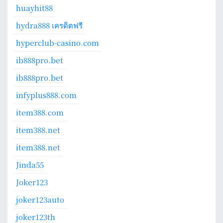
huayhit88
hydra888 เครดิตฟรี
hyperclub-casino.com
ib888pro.bet
ib888pro.bet
infyplus888.com
item388.com
item388.net
item388.net
Jinda55
Joker123
joker123auto
joker123th