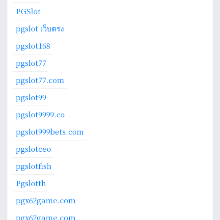
PGSlot
pgslot เว็บตรง
pgslot168
pgslot77
pgslot77.com
pgslot99
pgslot9999.co
pgslot999bets.com
pgslotceo
pgslotfish
Pgslotth
pgx62game.com
pgx62game.com