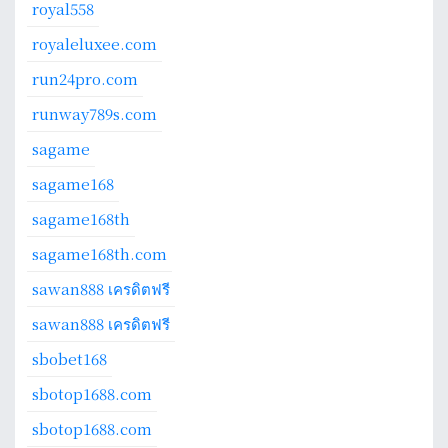
royal558
royaleluxee.com
run24pro.com
runway789s.com
sagame
sagame168
sagame168th
sagame168th.com
sawan888 เครดิตฟรี
sawan888 เครดิตฟรี
sbobet168
sbotop1688.com
sbotop1688.com