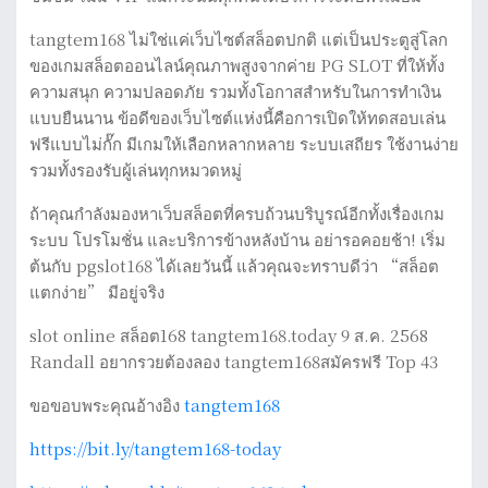
tangtem168 ไม่ใช่แค่เว็บไซต์สล็อตปกติ แต่เป็นประตูสู่โลก
ของเกมสล็อตออนไลน์คุณภาพสูงจากค่าย PG SLOT ที่ให้ทั้ง
ความสนุก ความปลอดภัย รวมทั้งโอกาสสำหรับในการทำเงิน
แบบยืนนาน ข้อดีของเว็บไซต์แห่งนี้คือการเปิดให้ทดสอบเล่น
ฟรีแบบไม่กั๊ก มีเกมให้เลือกหลากหลาย ระบบเสถียร ใช้งานง่าย
รวมทั้งรองรับผู้เล่นทุกหมวดหมู่
ถ้าคุณกำลังมองหาเว็บสล็อตที่ครบถ้วนบริบูรณ์อีกทั้งเรื่องเกม
ระบบ โปรโมชั่น และบริการข้างหลังบ้าน อย่ารอคอยช้า! เริ่ม
ต้นกับ pgslot168 ได้เลยวันนี้ แล้วคุณจะทราบดีว่า “สล็อต
แตกง่าย” มีอยู่จริง
slot online สล็อต168 tangtem168.today 9 ส.ค. 2568
Randall อยากรวยต้องลอง tangtem168สมัครฟรี Top 43
ขอขอบพระคุณอ้างอิง
tangtem168
https://bit.ly/tangtem168-today