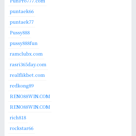
PunPro777.com
puntaek66
puntaek77
Pussy888
pussy888fun
ramclubx.com
rasri365day.com
realflikbet.com
redkong89
RENO88WIN.COM
RENO88WIN.COM
rich818
rockstar66