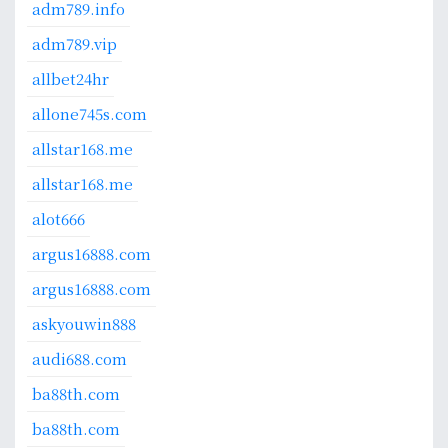
adm789.info
adm789.vip
allbet24hr
allone745s.com
allstar168.me
allstar168.me
alot666
argus16888.com
argus16888.com
askyouwin888
audi688.com
ba88th.com
ba88th.com