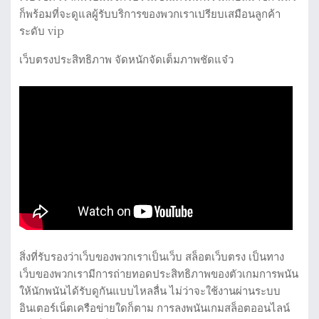
ก็พร้อมที่จะดูแลผู้รับบริการของพวกเราเปรียบเสมือนลูกค้า
ระดับ vip
เว็บตรงประสิทธิภาพ จัดหนักจัดเต็มภาพชัดแจ๋ว
สิ่งที่รับรองว่าเว็บของพวกเราเป็นเว็บ สล็อตเว็บตรง เป็นทาง
เว็บของพวกเรามีการถ่ายทอดประสิทธิภาพของตัวเกมการพนัน
ให้นักพนันได้รับดูกันแบบไหลลื่น ไม่ว่าจะใช้งานผ่านระบบ
อินเตอร์เน็ตเครือข่ายใดก็ตาม การลงพนันเกมสล็อตออนไลน์