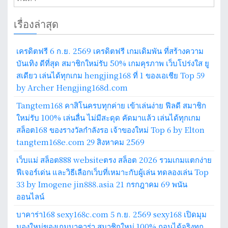
แ
น
ห
น
เรื่องล่าสุด
า
ว
สำ
เครดิตฟรี 6 ก.ย. 2569 เครดิตฟรี เกมเดิมพัน ที่สร้างความ
ห
เ
บันเทิง ดีที่สุด สมาชิกใหม่รับ 50% เกมคุรภาพ เว็บโปร่งใส ยู
รั
สเดียว เล่นได้ทุกเกม hengjing168 ที่ 1 ของเอเชีย Top 59
รื่
บ
by Archer Hengjing168d.com
:
อ
Tangtem168 คาสิโนครบทุกค่าย เข้าเล่นง่าย ฟีลดี สมาชิก
ใหม่รับ 100% เล่นลื่น ไม่มีสะดุด คัดมาแล้ว เล่นได้ทุกเกม
ง
สล็อต168 ของรางวัลกำลังรอ เจ้าของใหม่ Top 6 by Elton
tangtem168e.com 29 สิงหาคม 2569
เว็บแม่ สล็อต888 websiteตรง สล็อต 2026 รวมเกมแตกง่าย
ฟีเจอร์เด่น และวิธีเลือกเว็บที่เหมาะกับผู้เล่น ทดลองเล่น Top
33 by Imogene jin888.asia 21 กรกฎาคม 69 พนัน
ออนไลน์
บาคาร่า168 sexy168c.com 5 ก.ย. 2569 sexy168 เปิดมุม
มองใหม่ของเกมบาคาร่า สมาชิกใหม่ 100% ถอนได้จริงทุก