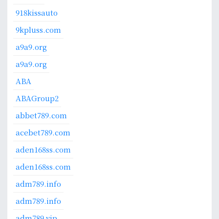
918kissauto
9kpluss.com
a9a9.org
a9a9.org
ABA
ABAGroup2
abbet789.com
acebet789.com
aden168ss.com
aden168ss.com
adm789.info
adm789.info
adm789.vip