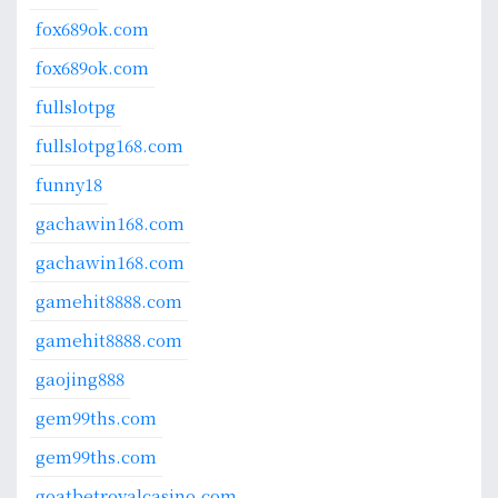
fox689ok.com
fox689ok.com
fullslotpg
fullslotpg168.com
funny18
gachawin168.com
gachawin168.com
gamehit8888.com
gamehit8888.com
gaojing888
gem99ths.com
gem99ths.com
goatbetroyalcasino.com