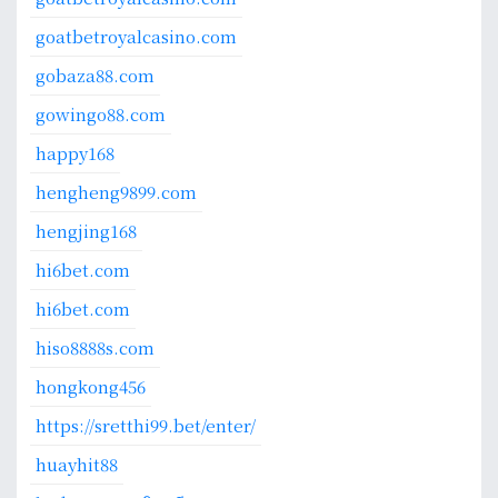
goatbetroyalcasino.com
gobaza88.com
gowingo88.com
happy168
hengheng9899.com
hengjing168
hi6bet.com
hi6bet.com
hiso8888s.com
hongkong456
https://sretthi99.bet/enter/
huayhit88