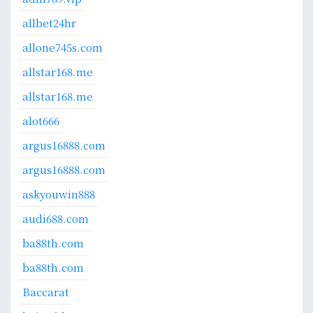
allbet24hr
allone745s.com
allstar168.me
allstar168.me
alot666
argus16888.com
argus16888.com
askyouwin888
audi688.com
ba88th.com
ba88th.com
Baccarat