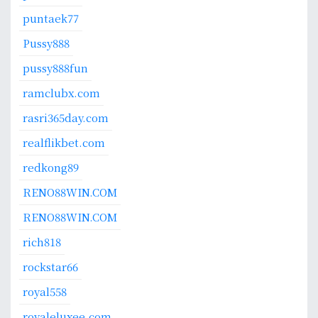
puntaek77
Pussy888
pussy888fun
ramclubx.com
rasri365day.com
realflikbet.com
redkong89
RENO88WIN.COM
RENO88WIN.COM
rich818
rockstar66
royal558
royaleluxee.com