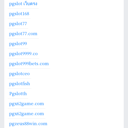
pgslot เว็บตรง
pgslot168
pgslot77
pgslot77.com
pgslot99
pgslot9999.co
pgslot999bets.com
pgslotceo
pgslotfish
Pgslotth
pgx62game.com
pgx62game.com
pgzeus88win.com