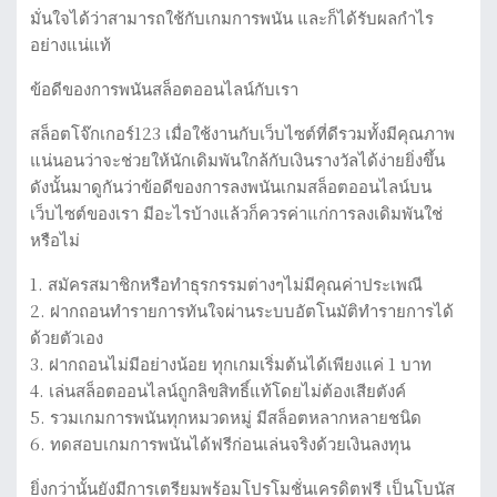
มั่นใจได้ว่าสามารถใช้กับเกมการพนัน และก็ได้รับผลกำไร
อย่างแน่แท้
ข้อดีของการพนันสล็อตออนไลน์กับเรา
สล็อตโจ๊กเกอร์123 เมื่อใช้งานกับเว็บไซต์ที่ดีรวมทั้งมีคุณภาพ
แน่นอนว่าจะช่วยให้นักเดิมพันใกล้กับเงินรางวัลได้ง่ายยิ่งขึ้น
ดังนั้นมาดูกันว่าข้อดีของการลงพนันเกมสล็อตออนไลน์บน
เว็บไซต์ของเรา มีอะไรบ้างแล้วก็ควรค่าแก่การลงเดิมพันใช่
หรือไม่
1. สมัครสมาชิกหรือทำธุรกรรมต่างๆไม่มีคุณค่าประเพณี
2. ฝากถอนทำรายการทันใจผ่านระบบอัตโนมัติทำรายการได้
ด้วยตัวเอง
3. ฝากถอนไม่มีอย่างน้อย ทุกเกมเริ่มต้นได้เพียงแค่ 1 บาท
4. เล่นสล็อตออนไลน์ถูกลิขสิทธิ์แท้โดยไม่ต้องเสียตังค์
5. รวมเกมการพนันทุกหมวดหมู่ มีสล็อตหลากหลายชนิด
6. ทดสอบเกมการพนันได้ฟรีก่อนเล่นจริงด้วยเงินลงทุน
ยิ่งกว่านั้นยังมีการเตรียมพร้อมโปรโมชั่นเครดิตฟรี เป็นโบนัส