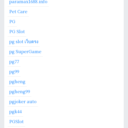
paramax1688.info
Pet Care
PG
PG Slot
pg slot เว็บตรง
pg SuperGame
pg77
pg99
pgheng
pgheng99
pgjoker auto
pgk44
PGSlot