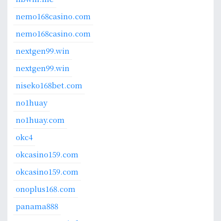
nemo168casino.com
nemo168casino.com
nextgen99.win
nextgen99.win
niseko168bet.com
no1huay
no1huay.com
okc4
okcasino159.com
okcasino159.com
onoplus168.com
panama888