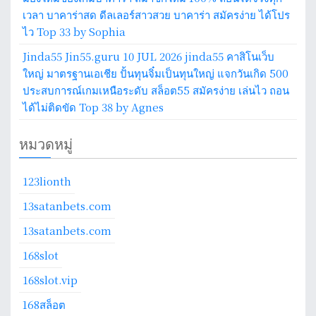
เวลา บาคาร่าสด ดีลเลอร์สาวสวย บาคาร่า สมัครง่าย ได้โปร
ไว Top 33 by Sophia
Jinda55 Jin55.guru 10 JUL 2026 jinda55 คาสิโนเว็บ
ใหญ่ มาตรฐานเอเชีย ปั้นทุนจิ๋มเป็นทุนใหญ่ แจกวันเกิด 500
ประสบการณ์เกมเหนือระดับ สล็อต55 สมัครง่าย เล่นไว ถอน
ได้ไม่ติดขัด Top 38 by Agnes
หมวดหมู่
123lionth
13satanbets.com
13satanbets.com
168slot
168slot.vip
168สล็อต