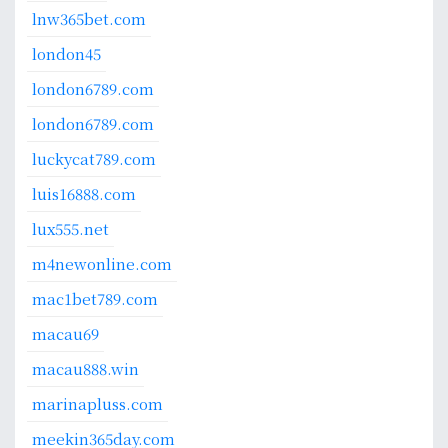
lnw365bet.com
london45
london6789.com
london6789.com
luckycat789.com
luis16888.com
lux555.net
m4newonline.com
mac1bet789.com
macau69
macau888.win
marinapluss.com
meekin365day.com