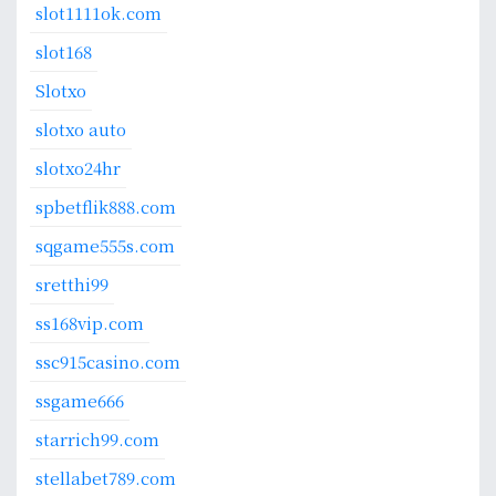
slot1111ok.com
slot168
Slotxo
slotxo auto
slotxo24hr
spbetflik888.com
sqgame555s.com
sretthi99
ss168vip.com
ssc915casino.com
ssgame666
starrich99.com
stellabet789.com