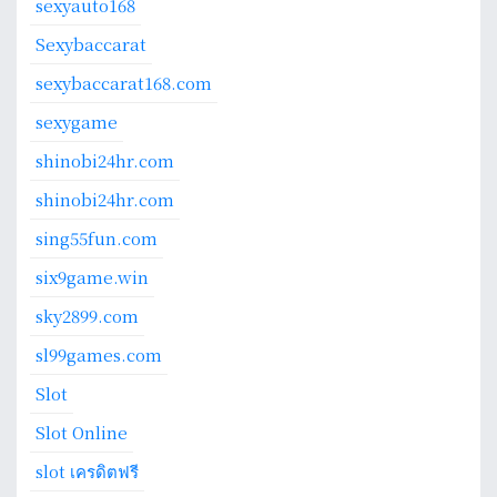
sexyauto168
Sexybaccarat
sexybaccarat168.com
sexygame
shinobi24hr.com
shinobi24hr.com
sing55fun.com
six9game.win
sky2899.com
sl99games.com
Slot
Slot Online
slot เครดิตฟรี