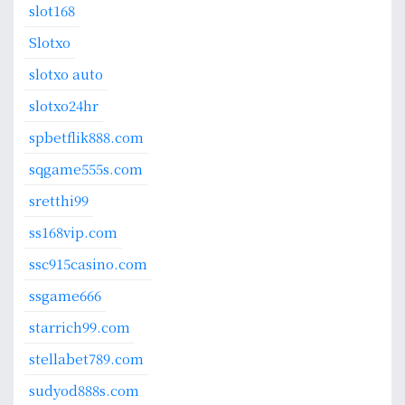
slot168
Slotxo
slotxo auto
slotxo24hr
spbetflik888.com
sqgame555s.com
sretthi99
ss168vip.com
ssc915casino.com
ssgame666
starrich99.com
stellabet789.com
sudyod888s.com