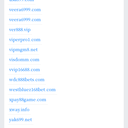
veera6999.com
veera6999.com
ver888.vip
viperpro1.com
vipmgm8.net
visdomm.com
vvip16688.com
wdc888bets.com
westbluez168bet.com
xpay88game.com
xway.info
yak699.net