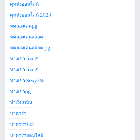
ดูหนังออนไลน์
ดูหนังออนไลน์ 2023
ทดลองเล่นpg
ทดลองเล่นสล็อต
ทดลองเล่นสล็อต pg
ทางเข้า live22
ทางเข้า live22
ทางเข้า Sexy168
ทางเข้าpg
ทำเว็บพนัน
บาคาร่า
บาคาร่า168
บาคาร่าออนไลน์