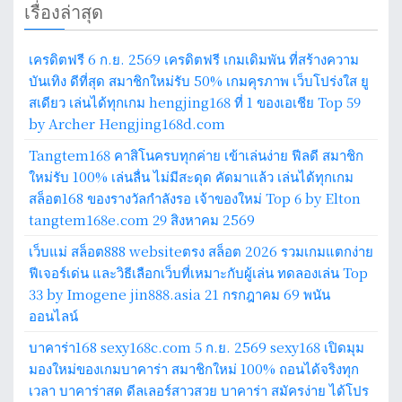
ห
เรื่องล่าสุด
า
สำ
เครดิตฟรี 6 ก.ย. 2569 เครดิตฟรี เกมเดิมพัน ที่สร้างความ
ห
บันเทิง ดีที่สุด สมาชิกใหม่รับ 50% เกมคุรภาพ เว็บโปร่งใส ยู
รั
สเดียว เล่นได้ทุกเกม hengjing168 ที่ 1 ของเอเชีย Top 59
บ
by Archer Hengjing168d.com
:
Tangtem168 คาสิโนครบทุกค่าย เข้าเล่นง่าย ฟีลดี สมาชิก
ใหม่รับ 100% เล่นลื่น ไม่มีสะดุด คัดมาแล้ว เล่นได้ทุกเกม
สล็อต168 ของรางวัลกำลังรอ เจ้าของใหม่ Top 6 by Elton
tangtem168e.com 29 สิงหาคม 2569
เว็บแม่ สล็อต888 websiteตรง สล็อต 2026 รวมเกมแตกง่าย
ฟีเจอร์เด่น และวิธีเลือกเว็บที่เหมาะกับผู้เล่น ทดลองเล่น Top
33 by Imogene jin888.asia 21 กรกฎาคม 69 พนัน
ออนไลน์
บาคาร่า168 sexy168c.com 5 ก.ย. 2569 sexy168 เปิดมุม
มองใหม่ของเกมบาคาร่า สมาชิกใหม่ 100% ถอนได้จริงทุก
เวลา บาคาร่าสด ดีลเลอร์สาวสวย บาคาร่า สมัครง่าย ได้โปร