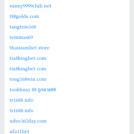
sunny9999club.net
t88golds.com
tangtem168
temmax69
thaisiambet.store
tia8kingbet.com
tia8kingbet.com
tong168win.com
tookhuay 88 ถูกหวย88
tr1688.info
tr1688.info
udee365day.com
ufa11bet