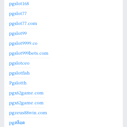
pgslot168
pgslot77
pgslot77.com
pgslot99
pgslot9999.co
pgslot999bets.com
pgslotceo
pgslotfish
Pgslotth
pgx62game.com
pgx62game.com
pgzeus88win.com
pgสล็อต