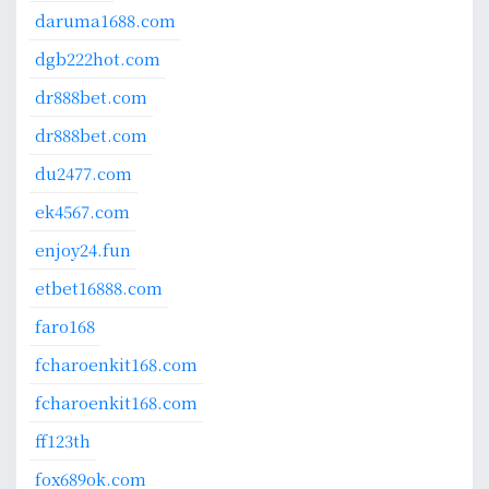
daruma1688.com
dgb222hot.com
dr888bet.com
dr888bet.com
du2477.com
ek4567.com
enjoy24.fun
etbet16888.com
faro168
fcharoenkit168.com
fcharoenkit168.com
ff123th
fox689ok.com