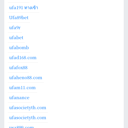
ufa191 ทางเข้า
Ufa89bet
ufa9r
ufabet
ufabomb
ufad168.com
ufafox88
ufaheno88.com
ufam11.com
ufanance
ufasocietyth.com
ufasocietyth.com
usa899.com