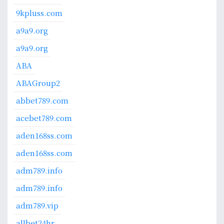
9kpluss.com
a9a9.org
a9a9.org
ABA
ABAGroup2
abbet789.com
acebet789.com
aden168ss.com
aden168ss.com
adm789.info
adm789.info
adm789.vip
allbet24hr