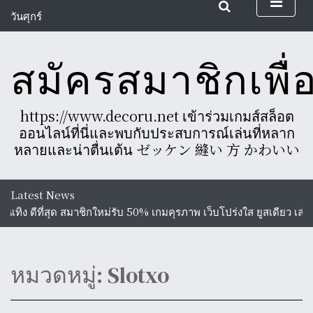
S
วันศุกร์
k
7 สิงหาคม 2026
i
3:18 น.
p
สมัครสมาชิกเพ
t
o
c
https://www.decoru.net เข้าร่วมเกมส์สล็อต
o
ออนไลน์ที่นี่และพบกับประสบการณ์เล่นที่หลาก
n
หลายและน่าตื่นเต้น ゼッケン 縫い 方 かわいい
t
e
n
Latest News
t
ิง ดีที่สุด สมาชิกใหม่รับ 50% เกมคุรภาพ เว็บโปร่งใส ยูสเดียว เล่น
หมวดหมู่:
Slotxo