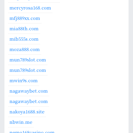
mercyrosa168.com
mfj889xx.com
mia88th.com
mib555s.com
moza888.com
mun789slot.com
mun789slot.com
mwin9s.com
nagawaybet.com
nagawaybet.com
nakoya1688.site
nbwin.me
nemo168casino.com