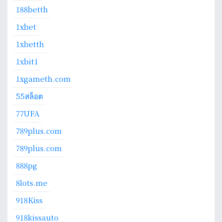
188betth
1xbet
1xbetth
1xbit1
1xgameth.com
55สล็อต
77UFA
789plus.com
789plus.com
888pg
8lots.me
918Kiss
918kissauto