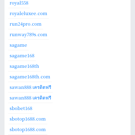
royal558
royaleluxee.com
run24pro.com
runway789s.com
sagame
sagame168
sagame168th
sagame168th.com
sawan888 เครดิตฟรี
sawan888 เครดิตฟรี
sbobet168
sbotop1688.com
sbotop1688.com