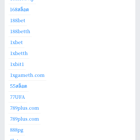
168สล็อต
188bet
188betth
1xbet
1xbetth
1xbit1
1xgameth.com
55สล็อต
77UFA
789plus.com
789plus.com
888pg