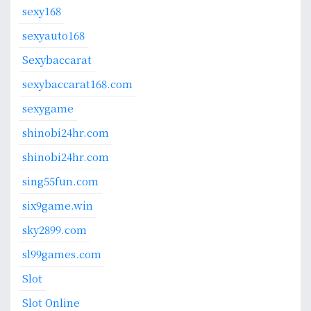
sexy168
sexyauto168
Sexybaccarat
sexybaccarat168.com
sexygame
shinobi24hr.com
shinobi24hr.com
sing55fun.com
six9game.win
sky2899.com
sl99games.com
Slot
Slot Online