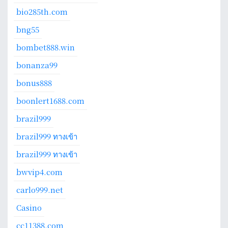
bio285th.com
bng55
bombet888.win
bonanza99
bonus888
boonlert1688.com
brazil999
brazil999 ทางเข้า
brazil999 ทางเข้า
bwvip4.com
carlo999.net
Casino
cc11388.com