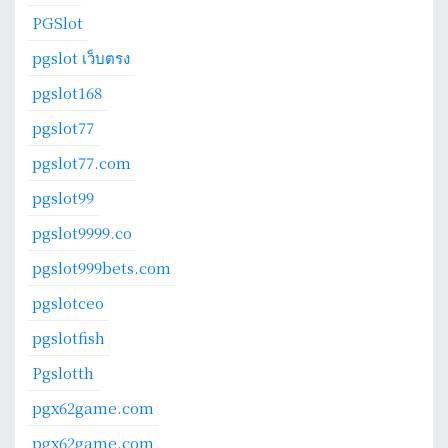
PGSlot
pgslot เว็บตรง
pgslot168
pgslot77
pgslot77.com
pgslot99
pgslot9999.co
pgslot999bets.com
pgslotceo
pgslotfish
Pgslotth
pgx62game.com
pgx62game.com