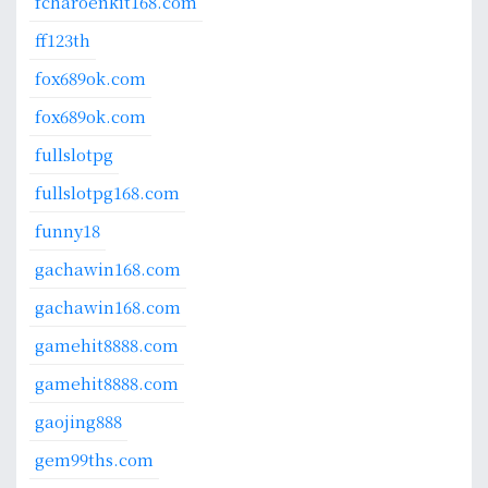
fcharoenkit168.com
ff123th
fox689ok.com
fox689ok.com
fullslotpg
fullslotpg168.com
funny18
gachawin168.com
gachawin168.com
gamehit8888.com
gamehit8888.com
gaojing888
gem99ths.com