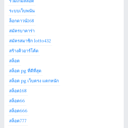
รวมเกมสล็อต
ระบบเว็บพนัน
ล็อกดาวน์168
สมัครบาคาร่า
สมัครสมาชิก lotto432
สร้างคิวอาร์โค้ด
สล็อต
สล็อต pg ที่ดีที่สุด
สล็อต pg เว็บตรง แตกหนัก
สล็อต168
สล็อต66
สล็อต666
สล็อต777