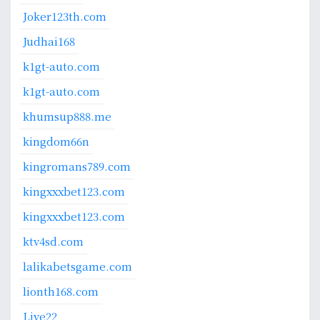
Joker123th.com
Judhai168
k1gt-auto.com
k1gt-auto.com
khumsup888.me
kingdom66n
kingromans789.com
kingxxxbet123.com
kingxxxbet123.com
ktv4sd.com
lalikabetsgame.com
lionth168.com
Live22