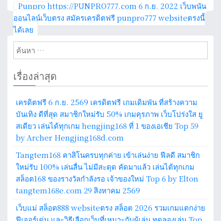
ะ
Punpro https://PUNPRO777.com 6 ก.ย. 2022 เว็บพนัน
ออนไลน์เว็บตรง สมัครเครดิตฟรี punpro777 websiteตรงนี้
แ
ได้เลย
น
ค้
ว
น
ห
เรื่องล่าสุด
เ
า
รื่
สำ
เครดิตฟรี 6 ก.ย. 2569 เครดิตฟรี เกมเดิมพัน ที่สร้างความ
ห
อ
บันเทิง ดีที่สุด สมาชิกใหม่รับ 50% เกมคุรภาพ เว็บโปร่งใส ยู
รั
สเดียว เล่นได้ทุกเกม hengjing168 ที่ 1 ของเอเชีย Top 59
บ
ง
by Archer Hengjing168d.com
:
Tangtem168 คาสิโนครบทุกค่าย เข้าเล่นง่าย ฟีลดี สมาชิก
ใหม่รับ 100% เล่นลื่น ไม่มีสะดุด คัดมาแล้ว เล่นได้ทุกเกม
สล็อต168 ของรางวัลกำลังรอ เจ้าของใหม่ Top 6 by Elton
tangtem168e.com 29 สิงหาคม 2569
เว็บแม่ สล็อต888 websiteตรง สล็อต 2026 รวมเกมแตกง่าย
ฟีเจอร์เด่น และวิธีเลือกเว็บที่เหมาะกับผู้เล่น ทดลองเล่น Top