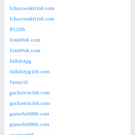
fcharoenkit168.com
fcharoenkit168.com
ff123th
fox689ok.com
fox689ok.com
fullslotpg
fullslotpg168.com
funny18
gachawin168.com
gachawin168.com
gamehit8888.com
gamehit8888.com
gaojing888