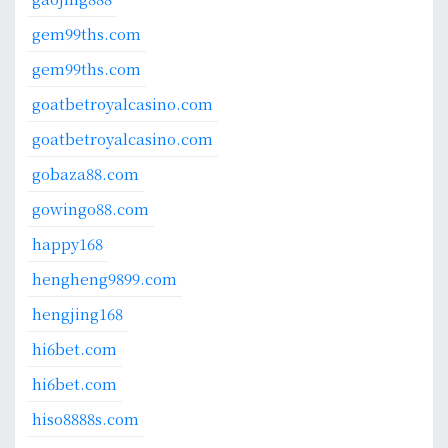
gem99ths.com
gem99ths.com
goatbetroyalcasino.com
goatbetroyalcasino.com
gobaza88.com
gowingo88.com
happy168
hengheng9899.com
hengjing168
hi6bet.com
hi6bet.com
hiso8888s.com