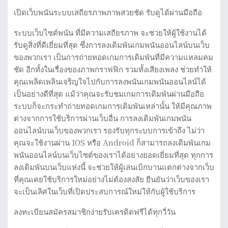
เปิดเว็บพนันระบบเสถียรภาพภาพสวยชัด รับดูได้ผ่านมือถือ
ระบบเว็บไซต์พนัน ที่มีความเสถียรภาพ จะช่วยให้ผู้ใช้งานได้
รับดูสิ่งที่ดีเยี่ยมที่สุด ซึ่งการลงเดิมพันเกมพนันออนไลน์บนเว็บ
ของพวกเรา เป็นการถ่ายทอดเกมการเดิมพันที่มีความแหลมคม
ชัด อีกทั้งในเรื่องของภาพกราฟฟิก รวมทั้งเสียงเพลง ช่วยทำให้
คุณเพลิดเพลินเจริญใจไปกับการลงพนันเกมพนันออนไลน์ได้
เป็นอย่างดีที่สุด แม้ว่าคุณจะรับชมเกมการเดิมพันผ่านมือถือ
ระบบก็จะกระทำถ่ายทอดเกมการเดิมพันเหล่านั้น ให้มีคุณภาพ
ต่างจากการใช้บริการผ่านเว็บอื่น การลงเดิมพันเกมพนัน
ออนไลน์บนเว็บของพวกเรา รองรับทุกระบบการเข้าถึง ไม่ว่า
คุณจะใช้งานผ่าน IOS หรือ Android ก็สามารถลงเดิมพันเกม
พนันออนไลน์บนเว็บไซต์ของเราได้อย่างยอดเยี่ยมที่สุด ทุกการ
ลงเดิมพันบนเว็บแห่งนี้ จะช่วยให้ผู้เล่นเบิกบานแตกต่างจากเว็บ
ที่คุณเคยใช้บริการใหม่อย่างไม่ต้องสงสัย ยืนยันว่าเว็บของเรา
จะเป็นเลิศในเว็บที่เปิดประสบการณ์ใหม่ให้กับผู้ใช้บริการ
ลงทะเบียนสมัครสมาชิกง่ายรับเครดิตฟรีได้ทุกวี่วัน