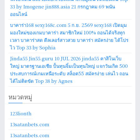
33 by Imogene jin888.asia 21 กรกฎาคม 69 พนัน
ออนไลน์
บาคาร่า168 sexy168c.com 5 ก.ย. 2569 sexy168 เปิดมุม
มองใหม่ของเกมบาคาร่า สมาชิกใหม่ 100% ถอนได้จริงทุก
เวลา บาคาร่าสด ดีลเลอร์สาวสวย บาคาร่า สมัครง่าย ได้โปร
ไว Top 33 by Sophia
Jinda55 Jin55.guru 10 JUL 2026 jinda55 คาสิโนเว็บ
ใหญ่ มาตรฐานเอเชีย ปั้นทุนจิ๋มเป็นทุนใหญ่ แจกวันเกิด 500
ประสบการณ์เกมเหนือระดับ สล็อต55 สมัครง่าย เล่นไว ถอน
ได้ไม่ติดขัด Top 38 by Agnes
หมวดหมู่
123lionth
13satanbets.com
13satanbets.com