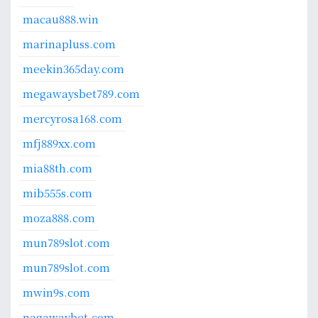
macau888.win
marinapluss.com
meekin365day.com
megawaysbet789.com
mercyrosa168.com
mfj889xx.com
mia88th.com
mib555s.com
moza888.com
mun789slot.com
mun789slot.com
mwin9s.com
nagawaybet.com