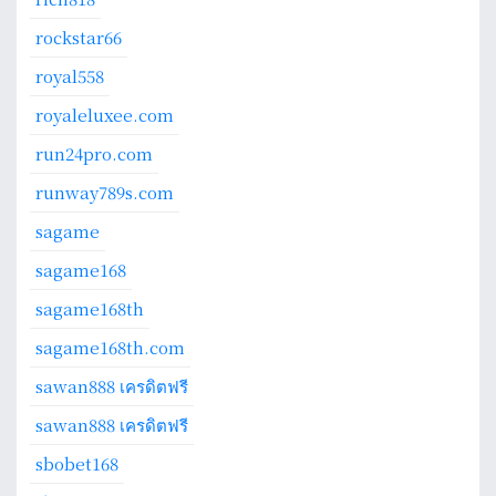
rockstar66
royal558
royaleluxee.com
run24pro.com
runway789s.com
sagame
sagame168
sagame168th
sagame168th.com
sawan888 เครดิตฟรี
sawan888 เครดิตฟรี
sbobet168