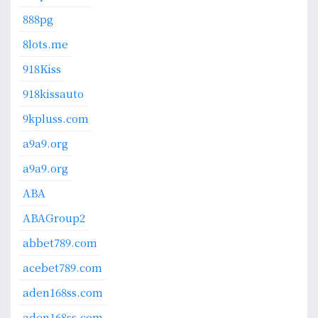
888pg
8lots.me
918Kiss
918kissauto
9kpluss.com
a9a9.org
a9a9.org
ABA
ABAGroup2
abbet789.com
acebet789.com
aden168ss.com
aden168ss.com