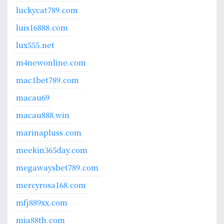
luckycat789.com
luis16888.com
lux555.net
m4newonline.com
mac1bet789.com
macau69
macau888.win
marinapluss.com
meekin365day.com
megawaysbet789.com
mercyrosa168.com
mfj889xx.com
mia88th.com