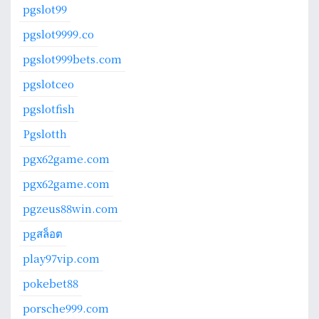
pgslot99
pgslot9999.co
pgslot999bets.com
pgslotceo
pgslotfish
Pgslotth
pgx62game.com
pgx62game.com
pgzeus88win.com
pgสล็อต
play97vip.com
pokebet88
porsche999.com