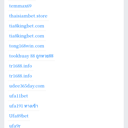
temmax69
thaisiambet.store
tia8kingbet.com
tia8kingbet.com
tong168win.com
tookhuay 88 ถูกหวย88
tr1688.info
tr1688.info
udee365day.com
ufa11bet
ufa191 ทางเข้า
Ufa89bet
ufa9r