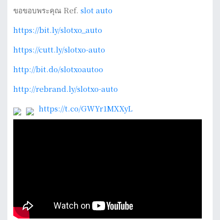
ขอขอบพระคุณ Ref.
slot auto
https://bit.ly/slotxo_auto
https://cutt.ly/slotxo-auto
http://bit.do/slotxoautoo
http://rebrand.ly/slotxo-auto
https://t.co/GWYr1MXXyL