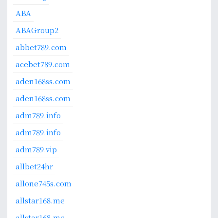
ABA
ABAGroup2
abbet789.com
acebet789.com
aden168ss.com
aden168ss.com
adm789.info
adm789.info
adm789.vip
allbet24hr
allone745s.com
allstar168.me
allstar168.me