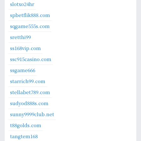
slotxo24hr
spbetflik888.com
sqgame555s.com
sretthi99
ss168vip.com
ssc915casino.com
ssgame666
starrich99.com
stellabet789.com
sudyod888s.com
sunny9999club.net
t88golds.com
tangtem168