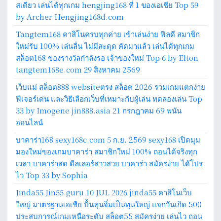
สเดียว เล่นได้ทุกเกม hengjing168 ที่ 1 ของเอเชีย Top 59
บ
ง
by Archer Hengjing168d.com
:
Tangtem168 คาสิโนครบทุกค่าย เข้าเล่นง่าย ฟีลดี สมาชิก
ใหม่รับ 100% เล่นลื่น ไม่มีสะดุด คัดมาแล้ว เล่นได้ทุกเกม
สล็อต168 ของรางวัลกำลังรอ เจ้าของใหม่ Top 6 by Elton
tangtem168e.com 29 สิงหาคม 2569
เว็บแม่ สล็อต888 websiteตรง สล็อต 2026 รวมเกมแตกง่าย
ฟีเจอร์เด่น และวิธีเลือกเว็บที่เหมาะกับผู้เล่น ทดลองเล่น Top
33 by Imogene jin888.asia 21 กรกฎาคม 69 พนัน
ออนไลน์
บาคาร่า168 sexy168c.com 5 ก.ย. 2569 sexy168 เปิดมุม
มองใหม่ของเกมบาคาร่า สมาชิกใหม่ 100% ถอนได้จริงทุก
เวลา บาคาร่าสด ดีลเลอร์สาวสวย บาคาร่า สมัครง่าย ได้โปร
ไว Top 33 by Sophia
Jinda55 Jin55.guru 10 JUL 2026 jinda55 คาสิโนเว็บ
ใหญ่ มาตรฐานเอเชีย ปั้นทุนจิ๋มเป็นทุนใหญ่ แจกวันเกิด 500
ประสบการณ์เกมเหนือระดับ สล็อต55 สมัครง่าย เล่นไว ถอน