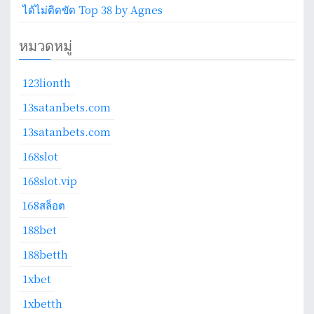
ได้ไม่ติดขัด Top 38 by Agnes
หมวดหมู่
123lionth
13satanbets.com
13satanbets.com
168slot
168slot.vip
168สล็อต
188bet
188betth
1xbet
1xbetth