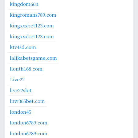
kingdom66n
kingromans789.com
kingxxxbet123.com
kingxxxbet123.com
ktv4sd.com
lalikabetsgame.com
lionth168.com
Live22
live22slot
lnw365bet.com
london45
london6789.com
london6789.com