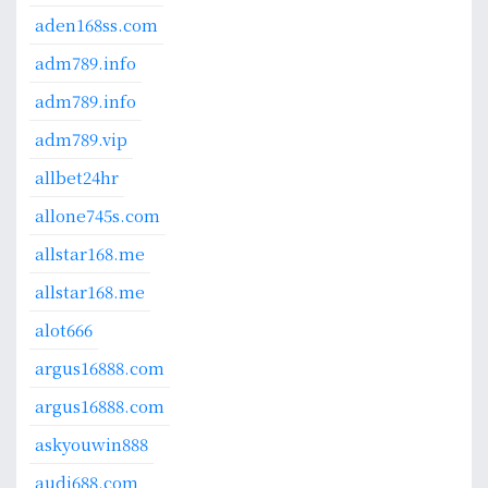
aden168ss.com
adm789.info
adm789.info
adm789.vip
allbet24hr
allone745s.com
allstar168.me
allstar168.me
alot666
argus16888.com
argus16888.com
askyouwin888
audi688.com