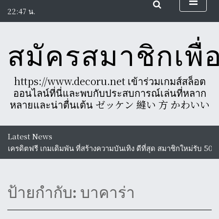
S
22:47 น.
k
วันอาทิตย์
i
9 สิงหาคม 2026
p
สมัครสมาชิกเพ
t
o
c
https://www.decoru.net เข้าร่วมเกมส์สล็อต
o
ออนไลน์ที่นี่และพบกับประสบการณ์เล่นที่หลาก
n
หลายและน่าตื่นเต้น ゼッケン 縫い 方 かわいい
t
e
n
Latest News
t
ตฟรี เกมเดิมพัน ที่สร้างความบันเทิง ดีที่สุด สมาชิกใหม่รับ 50% เก
ป้ายกำกับ:
บาคาร่า