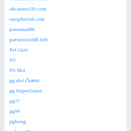
okcasino159.com
onoplus168.com
panama888
paramax1688.info
Pet Care
PG
PG Slot
pg slot เว็บตรง
pg SuperGame
pg77
pg99
pgheng