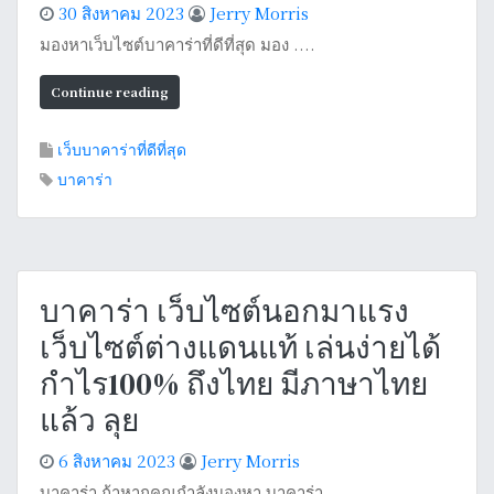
30 สิงหาคม 2023
Jerry Morris
มองหาเว็บไซต์บาคาร่าที่ดีที่สุด มอง ....
Continue reading
เว็บบาคาร่าที่ดีที่สุด
บาคาร่า
บาคาร่า เว็บไซต์นอกมาแรง
เว็บไซต์ต่างแดนแท้ เล่นง่ายได้
กำไร100% ถึงไทย มีภาษาไทย
แล้ว ลุย
6 สิงหาคม 2023
Jerry Morris
บาคาร่า ถ้าหากคุณกำลังมองหา บาคาร่า ....