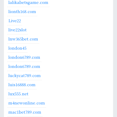
lalikabetsgame.com
lionth168.com
Live22
live22slot
lnw365bet.com
london45
london6789.com
london6789.com
luckycat789.com
luis16888.com
lux555.net
m4newonline.com
mac1bet789.com