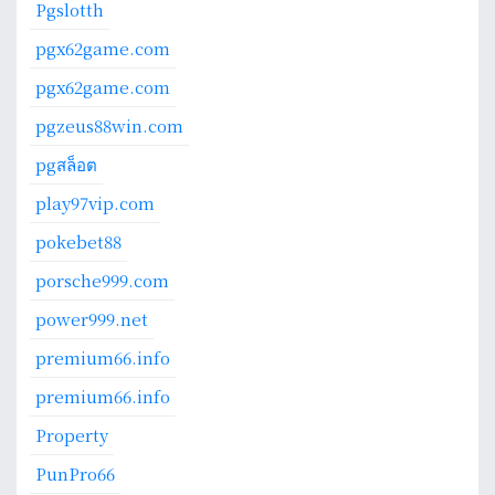
Pgslotth
pgx62game.com
pgx62game.com
pgzeus88win.com
pgสล็อต
play97vip.com
pokebet88
porsche999.com
power999.net
premium66.info
premium66.info
Property
PunPro66