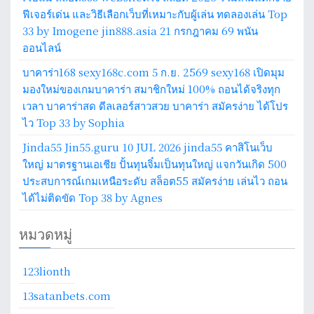
ฟีเจอร์เด่น และวิธีเลือกเว็บที่เหมาะกับผู้เล่น ทดลองเล่น Top
33 by Imogene jin888.asia 21 กรกฎาคม 69 พนัน
ออนไลน์
บาคาร่า168 sexy168c.com 5 ก.ย. 2569 sexy168 เปิดมุม
มองใหม่ของเกมบาคาร่า สมาชิกใหม่ 100% ถอนได้จริงทุก
เวลา บาคาร่าสด ดีลเลอร์สาวสวย บาคาร่า สมัครง่าย ได้โปร
ไว Top 33 by Sophia
Jinda55 Jin55.guru 10 JUL 2026 jinda55 คาสิโนเว็บ
ใหญ่ มาตรฐานเอเชีย ปั้นทุนจิ๋มเป็นทุนใหญ่ แจกวันเกิด 500
ประสบการณ์เกมเหนือระดับ สล็อต55 สมัครง่าย เล่นไว ถอน
ได้ไม่ติดขัด Top 38 by Agnes
หมวดหมู่
123lionth
13satanbets.com