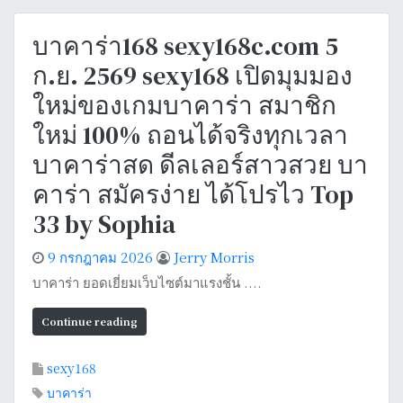
บาคาร่า168 sexy168c.com 5
ก.ย. 2569 sexy168 เปิดมุมมอง
ใหม่ของเกมบาคาร่า สมาชิก
ใหม่ 100% ถอนได้จริงทุกเวลา
บาคาร่าสด ดีลเลอร์สาวสวย บา
คาร่า สมัครง่าย ได้โปรไว Top
33 by Sophia
9 กรกฎาคม 2026
Jerry Morris
บาคาร่า ยอดเยี่ยมเว็บไซต์มาแรงชั้น ....
Continue reading
sexy168
บาคาร่า