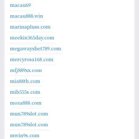
macau69
macau888.win
marinapluss.com
meekin365day.com
megawaysbet789.com
mercyrosa168.com
mfj889xx.com
mia88th.com
mib555s.com
moza888.com
mun789slot.com
mun789slot.com
mwin9s.com