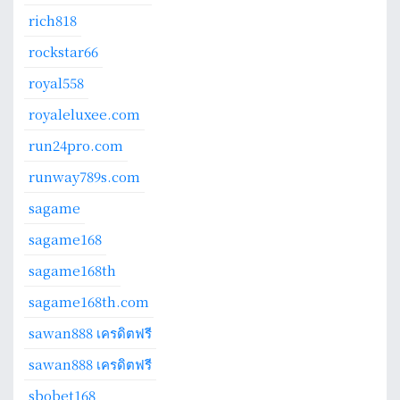
rich818
rockstar66
royal558
royaleluxee.com
run24pro.com
runway789s.com
sagame
sagame168
sagame168th
sagame168th.com
sawan888 เครดิตฟรี
sawan888 เครดิตฟรี
sbobet168