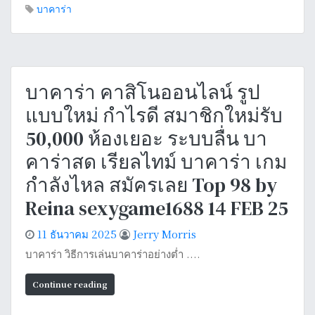
บาคาร่า
บาคาร่า คาสิโนออนไลน์ รูป
แบบใหม่ กำไรดี สมาชิกใหม่รับ
50,000 ห้องเยอะ ระบบลื่น บา
คาร่าสด เรียลไทม์ บาคาร่า เกม
กำลังไหล สมัครเลย Top 98 by
Reina sexygame1688 14 FEB 25
11 ธันวาคม 2025
Jerry Morris
บาคาร่า วิธีการเล่นบาคาร่าอย่างต่ำ ....
Continue reading