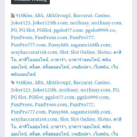
918Kiss
,
ABA
,
ABAGroup2
,
Baccarat
,
Casino
,
Joker123
,
Joker123th.com
,
no1huay
,
no1huay.com
,
PG
,
PG Slot
,
PGSlot
,
pgslot77.com
,
pgslot9999.co
,
PunPro66
,
PunPro66.com
,
PunPro777
,
PunPro777.com
,
Pussy888
,
sagame168th.com
,
sexybaccarat168.com
,
Slot
,
Slot Online
,
Slotxo
,
คาสิ
โน
,
คาสิโนออนไลน์
,
บาคาร่า
,
บาคาร่าออนไลน์
,
พนัน
ออนไลน์
,
สล็อต
,
สล็อตออนไลน์
,
เกมยิงปลา
,
เว็บพนัน
,
เว็บ
พนันออนไลน์
918Kiss
,
ABA
,
ABAGroup2
,
Baccarat
,
Casino
,
Joker123
,
Joker123th
,
no1huay
,
no1huay.com
,
PG
,
PG Slot
,
PGSlot
,
pgslot77.com
,
pgslot999.com
,
PunPro66
,
PunPro66.com
,
PunPro777
,
PunPro777.com
,
Pussy888
,
sagame168th.com
,
sexybaccarat168.com
,
Slot
,
Slot Online
,
Slotxo
,
คาสิ
โน
,
คาสิโนออนไลน์
,
บาคาร่า
,
บาคาร่าออนไลน์
,
พนัน
ออนไลน์
,
สล็อต
,
สล็อตออนไลน์
,
เกมยิงปลา
,
เว็บพนัน
,
เว็บ