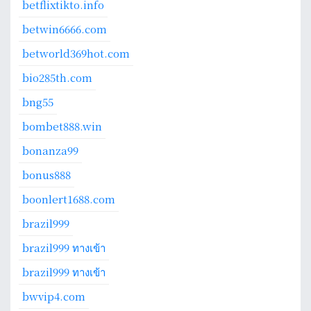
betflixtikto.info
betwin6666.com
betworld369hot.com
bio285th.com
bng55
bombet888.win
bonanza99
bonus888
boonlert1688.com
brazil999
brazil999 ทางเข้า
brazil999 ทางเข้า
bwvip4.com