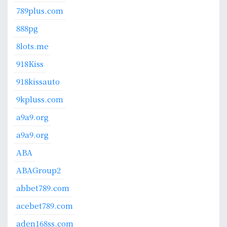
789plus.com
888pg
8lots.me
918Kiss
918kissauto
9kpluss.com
a9a9.org
a9a9.org
ABA
ABAGroup2
abbet789.com
acebet789.com
aden168ss.com