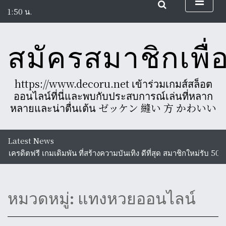
S
1:50 น.
k
วันศุกร์
i
7 สิงหาคม 2026
p
สมัครสมาชิกเพ
t
o
c
https://www.decoru.net เข้าร่วมเกมส์สล็อต
o
ออนไลน์ที่นี่และพบกับประสบการณ์เล่นที่หลาก
n
หลายและน่าตื่นเต้น ゼッケン 縫い 方 かわいい
t
e
n
Latest News
t
ิตฟรี เกมเดิมพัน ที่สร้างความบันเทิง ดีที่สุด สมาชิกใหม่รับ 50% เ
หมวดหมู่:
แทงหวยออนไลน์