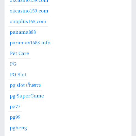
okcasino159.com
onoplus168.com
panama888
paramax1688.info
Pet Care
PG
PG Slot
pg slot เว็บตรง
pg SuperGame
pg77
pg99
pgheng