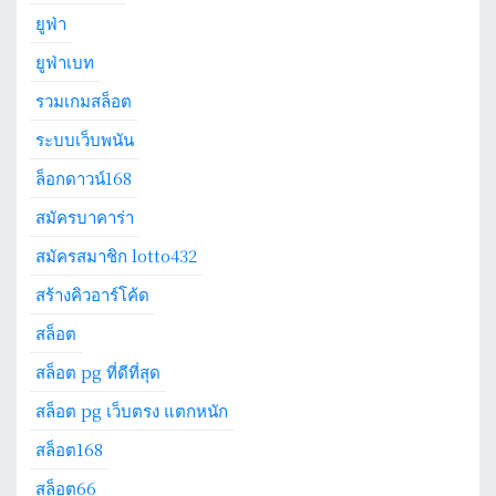
ยูฟ่า
ยูฟ่าเบท
รวมเกมสล็อต
ระบบเว็บพนัน
ล็อกดาวน์168
สมัครบาคาร่า
สมัครสมาชิก lotto432
สร้างคิวอาร์โค้ด
สล็อต
สล็อต pg ที่ดีที่สุด
สล็อต pg เว็บตรง แตกหนัก
สล็อต168
สล็อต66