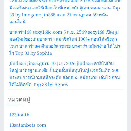
เว็บแม่ สล็อต888 websiteตรง สล็อต 2026 รวมเกมแตกง่าย
ฟีเจอร์เด่น และวิธีเลือกเว็บที่เหมาะกับผู้เล่น ทดลองเล่น Top
33 by Imogene jin888.asia 21 กรกฎาคม 69 พนัน
ออนไลน์
บาคาร่า168 sexy168c.com 5 ก.ย. 2569 sexy168 เปิดมุม
มองใหม่ของเกมบาคาร่า สมาชิกใหม่ 100% ถอนได้จริงทุก
เวลา บาคาร่าสด ดีลเลอร์สาวสวย บาคาร่า สมัครง่าย ได้โปร
ไว Top 33 by Sophia
Jinda55 Jin55.guru 10 JUL 2026 jinda55 คาสิโนเว็บ
ใหญ่ มาตรฐานเอเชีย ปั้นทุนจิ๋มเป็นทุนใหญ่ แจกวันเกิด 500
ประสบการณ์เกมเหนือระดับ สล็อต55 สมัครง่าย เล่นไว ถอน
ได้ไม่ติดขัด Top 38 by Agnes
หมวดหมู่
123lionth
13satanbets.com