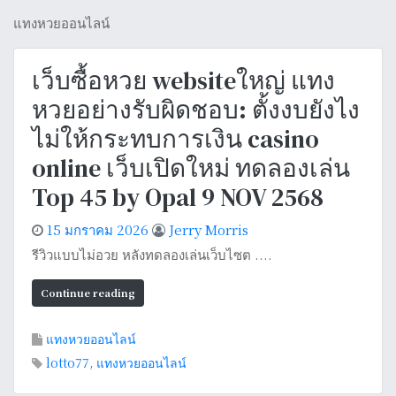
แทงหวยออนไลน์
เว็บซื้อหวย websiteใหญ่ แทง
หวยอย่างรับผิดชอบ: ตั้งงบยังไง
ไม่ให้กระทบการเงิน casino
online เว็บเปิดใหม่ ทดลองเล่น
Top 45 by Opal 9 NOV 2568
15 มกราคม 2026
Jerry Morris
รีวิวแบบไม่อวย หลังทดลองเล่นเว็บไซต ....
Continue reading
แทงหวยออนไลน์
lotto77
,
แทงหวยออนไลน์