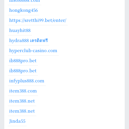
hongkong456
https://sretthi99.bet/enter/
huayhit88
hydra888 เครดิตฟรี
hyperclub-casino.com
ib888pro.bet
ib888pro.bet
infyplus888.com
item388.com
item388.net
item388.net
Jinda55