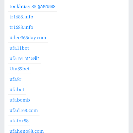
tookhuay 88 ถูกหวย88
tr1688.info
tr1688.info
udee365day.com
ufa11bet
ufa191 ทางเข้า
Ufa89bet
ufa9r
ufabet
ufabomb
ufad168.com
ufafox88
ufaheno88.com