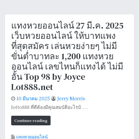
แทงหวยออนไลน์ 27 มี.ค. 2025
เว็บหวยออนไลน์ ให้บาทแพง
ที่สุดสมัคร เล่นหวยง่ายๆ ไม่มี
ขั่นต่ำบาทละ 1,200 แทงหวย
ออนไลน์ เลขไหนก็แทงได้ ไม่มี
อั้น Top 98 by Joyce
Lot888.net
10 มีนาคม 2025
Jerry Morris
lotto888 ที่ดีต้องมีคุณสมบัติอะไรบ้ ....
Continue reading
แทงหวยออนไลน์