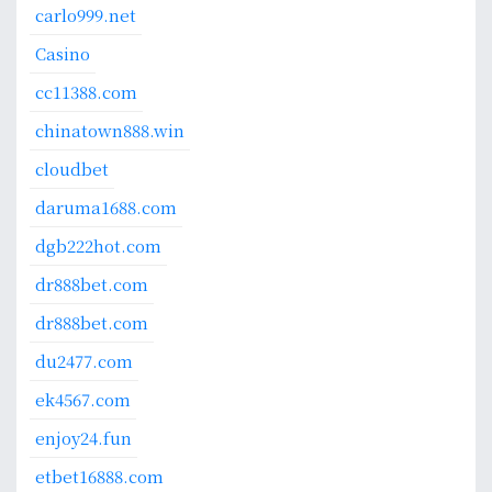
carlo999.net
Casino
cc11388.com
chinatown888.win
cloudbet
daruma1688.com
dgb222hot.com
dr888bet.com
dr888bet.com
du2477.com
ek4567.com
enjoy24.fun
etbet16888.com