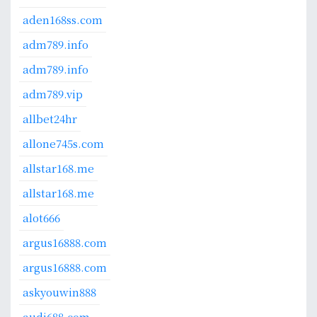
aden168ss.com
adm789.info
adm789.info
adm789.vip
allbet24hr
allone745s.com
allstar168.me
allstar168.me
alot666
argus16888.com
argus16888.com
askyouwin888
audi688.com