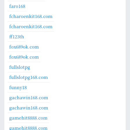
faro168
fcharoenkit168.com
fcharoenkit168.com
ff123th
fox689ok.com
fox689ok.com
fullslotpg
fullslotpg168.com
funny18
gachawin168.com
gachawin168.com
gamehit8888.com
gamehit8888.com