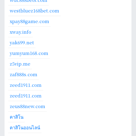
westbluez168bet.com
xpay88game.com
xway.info
yak699.net
yumyum168.com
z5vip.me
zaf888s.com
zeed1911.com
zeed1911.com
zeus88new.com
คาสิโน
คาสิโนออนไลน์