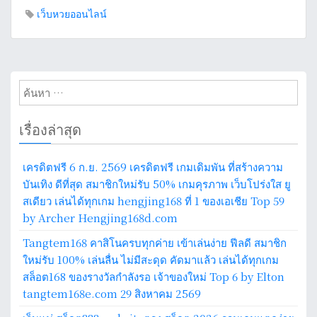
เว็บหวยออนไลน์
ค้
น
ห
เรื่องล่าสุด
า
สำ
เครดิตฟรี 6 ก.ย. 2569 เครดิตฟรี เกมเดิมพัน ที่สร้างความ
ห
บันเทิง ดีที่สุด สมาชิกใหม่รับ 50% เกมคุรภาพ เว็บโปร่งใส ยู
รั
สเดียว เล่นได้ทุกเกม hengjing168 ที่ 1 ของเอเชีย Top 59
บ
by Archer Hengjing168d.com
:
Tangtem168 คาสิโนครบทุกค่าย เข้าเล่นง่าย ฟีลดี สมาชิก
ใหม่รับ 100% เล่นลื่น ไม่มีสะดุด คัดมาแล้ว เล่นได้ทุกเกม
สล็อต168 ของรางวัลกำลังรอ เจ้าของใหม่ Top 6 by Elton
tangtem168e.com 29 สิงหาคม 2569