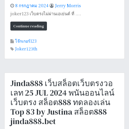
8 กรกฎาคม 2024
Jerry Morris
joker123 เว็บตรงไม่ผ่านเอเย่นต์ ที่ ....
Continue reading
โจ๊กเกอร์123
Joker123th
Jinda888 เว็บสล็อตเว็บตรงวอ
เลท 25 JUL 2024 พนันออนไลน์
เว็บตรง สล็อต888 ทดลองเล่น
Top 83 by Justina สล็อต888
jinda888.bet