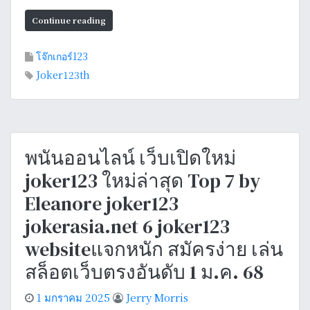
Continue reading
โจ๊กเกอร์123
Joker123th
พนันออนไลน์ เว็บเปิดใหม่
joker123 ใหม่ล่าสุด Top 7 by
Eleanore joker123
jokerasia.net 6 joker123
websiteแจกหนัก สมัครง่าย เล่น
สล็อตเว็บตรงอันดับ 1 ม.ค. 68
1 มกราคม 2025
Jerry Morris