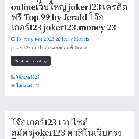
onlineเว็บใหญ่ joker123 เครดิต
ฟรี Top 99 by Jerald โจ๊ก
เกอร์123 joker123.money 23
13 กรกฎาคม 2023
Jerry Morris
joker123 เว็บไซต์เกมสล็อตแท้ จังหวะ ....
Continue reading
โจ๊กเกอร์123
โจ๊กเกอร์123
โจ๊กเกอร์123 เวปไซต์
สมัครjoker123 คาสิโนเว็บตรง