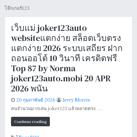
โจ๊กเกอร์123
เว็บแม่ joker123auto
websiteแตกง่าย สล็อตเว็บตรง
แตกง่าย 2026 ระบบเสถียร ฝาก
ถอนออโต้ 10 วินาที เครดิตฟรี
Top 87 by Norma
joker123auto.mobi 20 APR
2026 พนัน
20 กุมภาพันธ์ 2026
Jerry Morris
คนจำนวนมากเล่น joker123 แล้วพลาดตรง ....
Continue reading