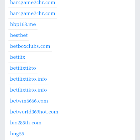
bar4game24hr.com
bar4game24hr.com
bbp168.me
bestbet
betboxclubs.com
betflix
betflixtikto
betflixtikto.info
betflixtikto.info
betwin6666.com
betworld369hot.com
bio285th.com
bng55