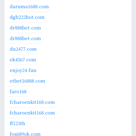
daruma1688.com
dgb222hot.com
dr888bet.com
dr888bet.com
du2477.com
ek4567.com
enjoy24.fun
etbet16888.com
faro168
fcharoenkit168.com
fcharoenkit168.com
ff123th
fox689ok.com