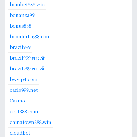
bombet888.win
bonanza99
bonus888
boonlert1688.com
brazil999
brazil999 ทางเข้า
brazil999 ทางเข้า
bwvip4.com
carlo999.net
Casino
cc11388.com
chinatown888.win
cloudbet