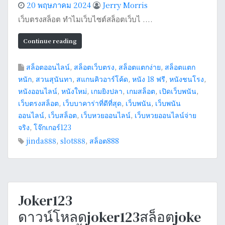
20 พฤษภาคม 2024
Jerry Morris
เว็บตรงสล็อต ทำไมเว็บไซต์สล็อตเว็บไ ....
Continue reading
สล็อตออนไลน์
,
สล็อตเว็บตรง
,
สล็อตแตกง่าย
,
สล็อตแตก
หนัก
,
สวนสุนันทา
,
สแกนคิวอาร์โค้ด
,
หนัง 18 ฟรี
,
หนังชนโรง
,
หนังออนไลน์
,
หนังใหม่
,
เกมยิงปลา
,
เกมสล็อต
,
เปิดเว็บพนัน
,
เว็บตรงสล็อต
,
เว็บบาคาร่าที่ดีที่สุด
,
เว็บพนัน
,
เว็บพนัน
ออนไลน์
,
เว็บสล็อต
,
เว็บหวยออนไลน์
,
เว็บหวยออนไลน์จ่าย
จริง
,
โจ๊กเกอร์123
jinda888
,
slot888
,
สล็อต888
Joker123
ดาวน์โหลดjoker123สล็อตjoke