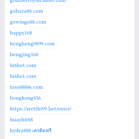
gobaza88.com
gowingo88.com
happy168
hengheng9899.com
hengjing168
hi6bet.com
hi6bet.com
hiso8888s.com
hongkong456
https://sretthi99.bet/enter/
huayhit88
hydra888 เครดิตฟรี