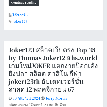
Continue reading
โจ๊กเกอร์123
Joker123
Joker123 สล็อตเว็บตรง Top 38
by Thomas Joker123ths.world
เกมใหม่JOKER แตกง่ายป๊อกเด้ง
ยิงปลา สล็อต คาสิโน กีฬา
joker123th อัปเดทเวอร์ชั่น
ล่าสุด 12 พฤศจิกายน 67
30 กันยายน 2024
Jerry Morris
สล็อตมาแรง โจ๊กเกอร์123 จัดเต็มด้วย ....