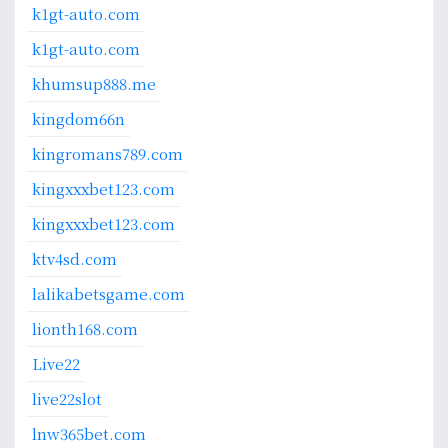
k1gt-auto.com
k1gt-auto.com
khumsup888.me
kingdom66n
kingromans789.com
kingxxxbet123.com
kingxxxbet123.com
ktv4sd.com
lalikabetsgame.com
lionth168.com
Live22
live22slot
lnw365bet.com