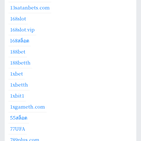
13satanbets.com
168slot
168slot.vip
168สล็อต
188bet
188betth
1xbet
1xbetth
1xbit1
1xgameth.com
55สล็อต
77UFA
789plus.com