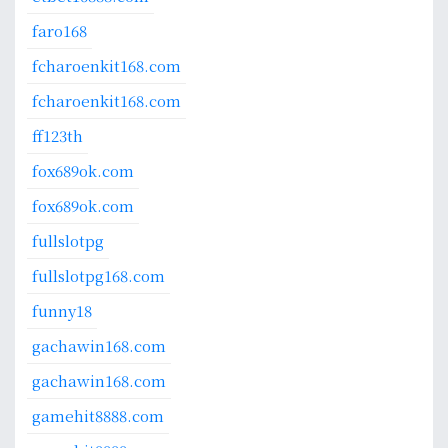
faro168
fcharoenkit168.com
fcharoenkit168.com
ff123th
fox689ok.com
fox689ok.com
fullslotpg
fullslotpg168.com
funny18
gachawin168.com
gachawin168.com
gamehit8888.com