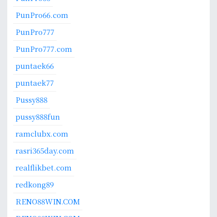
PunPro66.com
PunPro777
PunPro777.com
puntaek66
puntaek77
Pussy888
pussy888fun
ramclubx.com
rasri365day.com
realflikbet.com
redkong89
RENO88WIN.COM