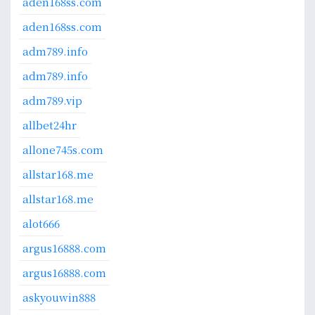
aden168ss.com
aden168ss.com
adm789.info
adm789.info
adm789.vip
allbet24hr
allone745s.com
allstar168.me
allstar168.me
alot666
argus16888.com
argus16888.com
askyouwin888