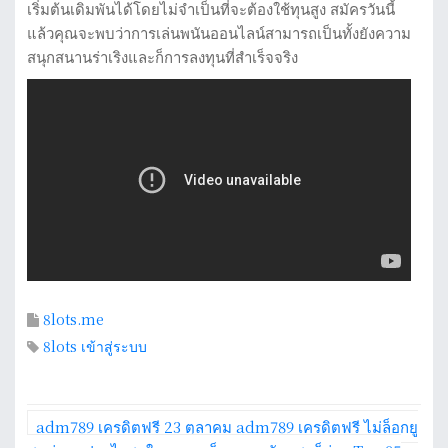
เริ่มต้นเดิมพันได้โดยไม่จำเป็นที่จะต้องใช้ทุนสูง สมัครวันนี้
แล้วคุณจะพบว่าการเล่นพนันออนไลน์สามารถเป็นทั้งยังความ
สนุกสนานร่าเริงและก็การลงทุนที่สำเร็จจริง
8lots.me
8lots เข้าสู่ระบบ
แ
adm789 เครดิตฟรี 23 ตุลาคม adm789 เครดิตฟรี ไม่ล็อกยู