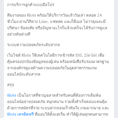
การบริการลูกค้าแบบมือโปร
ทีมงานของ 8lots พร้อมให้บริการวันแล้ววันเล่า ตลอด 24
ชั่วโมง ผ่านวิถีทาง Line, แชทสด และก็อีเมล ไม่ว่าคุณจะมี
ปริศนา ข้อสงสัย หรือปัญหาอะไรก็แล้วแต่ก็จะได้รับการดูแล
อย่างทันท่วงที
ระบบความปลอดภัยระดับสากล
เว็บไซต์ 8lots ใช้เทคโนโลยีการเข้ารหัส SSL 256-bit เพื่อ
คุ้มครองปกป้องข้อมูลของผู้เล่น พร้อมหนังสือรับรองมาตรฐาน
จากองค์กรดูแลด้านความปลอดภัยในอุตสาหกรรมเกม
ออนไลน์ระดับสากล
สรุป
8lots
เป็นโอกาสที่ชาญฉลาดสำหรับคนที่ต้องการเดิมพัน
ออนไลน์อย่างปลอดภัย สนุกสนาน รวมทั้งสำเร็จตอบแทนคุ้ม
ด้วยการสมัครที่ง่าย ระบบฝากถอนเร็วทันใจ เกมมากมาย และ
8lots เครดิตฟรี
ที่มอบให้ตั้งแต่เริ่ม ทำให้ผู้เล่นทุกคนสามารถ