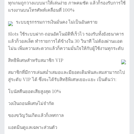
ทุกเกมถูกวางแบบมาให้เล่นง่าย ภาพคมชัด แล้วก็รองรับการใช้
แรงงานบนโทรศัพท์เคลื่อนที่ 100%
ระบบธุรกรรมการเงินมั่นคง ไม่เป็นอันตราย
8lots ใช้ระบบฝาก-ถอนอัตโนมัติที่เร็วไว รองรับทั้งยังธนาคาร
แล้วก็วอลเล็ต ทำรายการได้ข้างใน 30 วินาที ไม่ต้องผ่านแอด
ไม่น เพิ่มความสะดวกแล้วก็ความมั่นใจให้กับผู้ใช้งานทุกระดับ
สิทธิพิเศษสำหรับสมาชิก VIP
สมาชิกที่มีการเล่นสม่ำเสมอและมียอดเดิมพันสะสมสามารถไป
สู่ระดับ VIP ได้ ซึ่งจะได้รับสิทธิพิเศษเยอะแยะ เป็นต้นว่า:
โบนัสคืนยอดเสียสูงสุด 10%
วงเงินถอนพิเศษไม่จำกัด
ของขวัญวันเกิดแล้วก็เทศกาล
แอดมินดูแลเฉพาะส่วนตัว