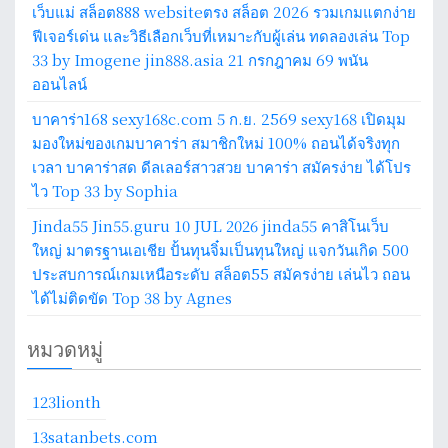
เว็บแม่ สล็อต888 websiteตรง สล็อต 2026 รวมเกมแตกง่าย
ฟีเจอร์เด่น และวิธีเลือกเว็บที่เหมาะกับผู้เล่น ทดลองเล่น Top
33 by Imogene jin888.asia 21 กรกฎาคม 69 พนัน
ออนไลน์
บาคาร่า168 sexy168c.com 5 ก.ย. 2569 sexy168 เปิดมุม
มองใหม่ของเกมบาคาร่า สมาชิกใหม่ 100% ถอนได้จริงทุก
เวลา บาคาร่าสด ดีลเลอร์สาวสวย บาคาร่า สมัครง่าย ได้โปร
ไว Top 33 by Sophia
Jinda55 Jin55.guru 10 JUL 2026 jinda55 คาสิโนเว็บ
ใหญ่ มาตรฐานเอเชีย ปั้นทุนจิ๋มเป็นทุนใหญ่ แจกวันเกิด 500
ประสบการณ์เกมเหนือระดับ สล็อต55 สมัครง่าย เล่นไว ถอน
ได้ไม่ติดขัด Top 38 by Agnes
หมวดหมู่
123lionth
13satanbets.com