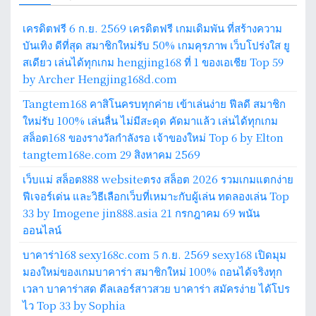
า
สำ
เครดิตฟรี 6 ก.ย. 2569 เครดิตฟรี เกมเดิมพัน ที่สร้างความ
ห
บันเทิง ดีที่สุด สมาชิกใหม่รับ 50% เกมคุรภาพ เว็บโปร่งใส ยู
รั
สเดียว เล่นได้ทุกเกม hengjing168 ที่ 1 ของเอเชีย Top 59
บ
by Archer Hengjing168d.com
:
Tangtem168 คาสิโนครบทุกค่าย เข้าเล่นง่าย ฟีลดี สมาชิก
ใหม่รับ 100% เล่นลื่น ไม่มีสะดุด คัดมาแล้ว เล่นได้ทุกเกม
สล็อต168 ของรางวัลกำลังรอ เจ้าของใหม่ Top 6 by Elton
tangtem168e.com 29 สิงหาคม 2569
เว็บแม่ สล็อต888 websiteตรง สล็อต 2026 รวมเกมแตกง่าย
ฟีเจอร์เด่น และวิธีเลือกเว็บที่เหมาะกับผู้เล่น ทดลองเล่น Top
33 by Imogene jin888.asia 21 กรกฎาคม 69 พนัน
ออนไลน์
บาคาร่า168 sexy168c.com 5 ก.ย. 2569 sexy168 เปิดมุม
มองใหม่ของเกมบาคาร่า สมาชิกใหม่ 100% ถอนได้จริงทุก
เวลา บาคาร่าสด ดีลเลอร์สาวสวย บาคาร่า สมัครง่าย ได้โปร
ไว Top 33 by Sophia