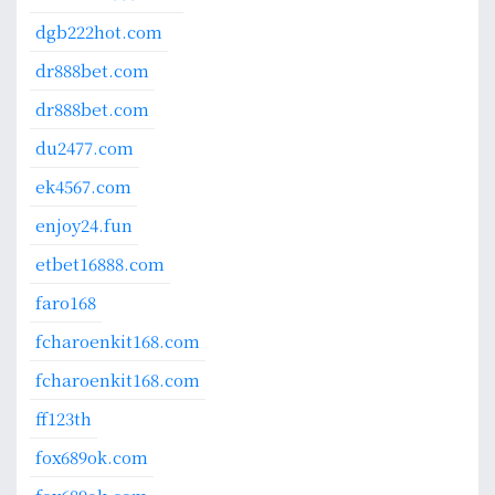
dgb222hot.com
dr888bet.com
dr888bet.com
du2477.com
ek4567.com
enjoy24.fun
etbet16888.com
faro168
fcharoenkit168.com
fcharoenkit168.com
ff123th
fox689ok.com