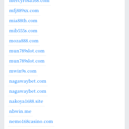
mercyrosa168.com
mfj889xx.com
mia88th.com
mib555s.com
moza888.com
mun789slot.com
mun789slot.com
mwin9s.com
nagawaybet.com
nagawaybet.com
nakoya1688.site
nbwin.me
nemo168casino.com