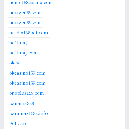
nemo168casino.com
nextgen99.win
nextgen99.win
niseko168bet.com
no1huay
no1huay.com
okc4
okcasino159.com
okcasino159.com
onoplus168.com
panama888
paramax1688.info
Pet Care