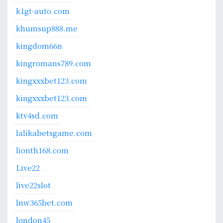
k1gt-auto.com
khumsup888.me
kingdom66n
kingromans789.com
kingxxxbet123.com
kingxxxbet123.com
ktv4sd.com
lalikabetsgame.com
lionth168.com
Live22
live22slot
lnw365bet.com
london45