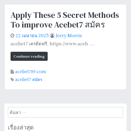
Apply These 5 Secret Methods
To improve Acebet7 สมัคร
22 เมษายน 2025
Jerry Morris
acebet7 เครดิตฟรี, https://www.aceb ....
Continue reading
acebet789.com
acebet7 สมัคร
ค้
น
ห
เรื่องล่าสุด