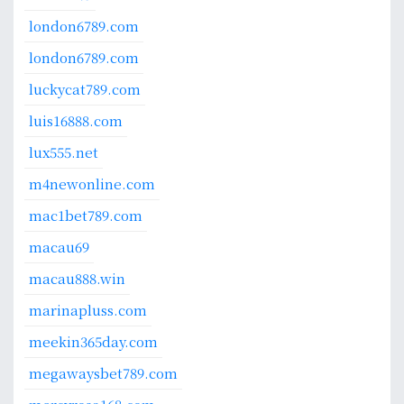
london6789.com
london6789.com
luckycat789.com
luis16888.com
lux555.net
m4newonline.com
mac1bet789.com
macau69
macau888.win
marinapluss.com
meekin365day.com
megawaysbet789.com