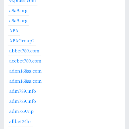
9kpluss.com
a9a9.org
a9a9.org
ABA
ABAGroup2
abbet789.com
acebet789.com
aden168ss.com
aden168ss.com
adm789.info
adm789.info
adm789.vip
allbet24hr