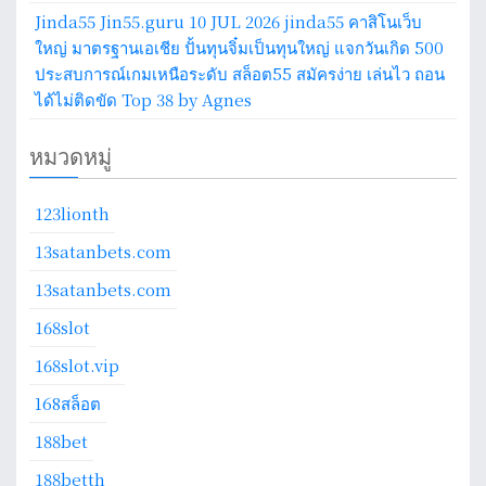
Jinda55 Jin55.guru 10 JUL 2026 jinda55 คาสิโนเว็บ
ใหญ่ มาตรฐานเอเชีย ปั้นทุนจิ๋มเป็นทุนใหญ่ แจกวันเกิด 500
ประสบการณ์เกมเหนือระดับ สล็อต55 สมัครง่าย เล่นไว ถอน
ได้ไม่ติดขัด Top 38 by Agnes
หมวดหมู่
123lionth
13satanbets.com
13satanbets.com
168slot
168slot.vip
168สล็อต
188bet
188betth