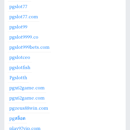
pgslot77
pgslot77.com
pgslot99
pgslot9999.co
pgslot999bets.com
pgslotceo
pgslotfish
Pgslotth
pgx62game.com
pgx62game.com
pgzeus88win.com
pgสล็อต
play97vip.com