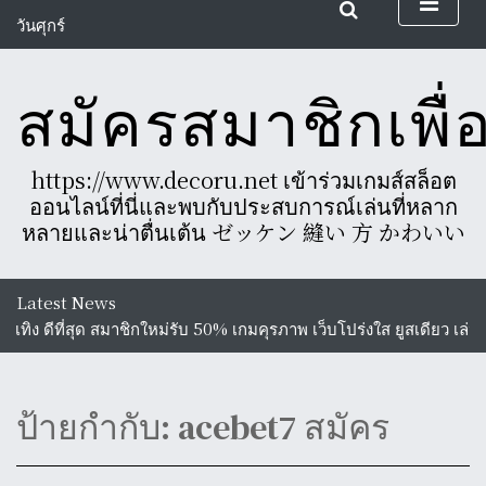
S
วันศุกร์
k
7 สิงหาคม 2026
i
0:55 น.
p
สมัครสมาชิกเพ
t
o
c
https://www.decoru.net เข้าร่วมเกมส์สล็อต
o
ออนไลน์ที่นี่และพบกับประสบการณ์เล่นที่หลาก
n
หลายและน่าตื่นเต้น ゼッケン 縫い 方 かわいい
t
e
n
Latest News
t
ง ดีที่สุด สมาชิกใหม่รับ 50% เกมคุรภาพ เว็บโปร่งใส ยูสเดียว เล่นไ
ป้ายกำกับ:
acebet7 สมัคร