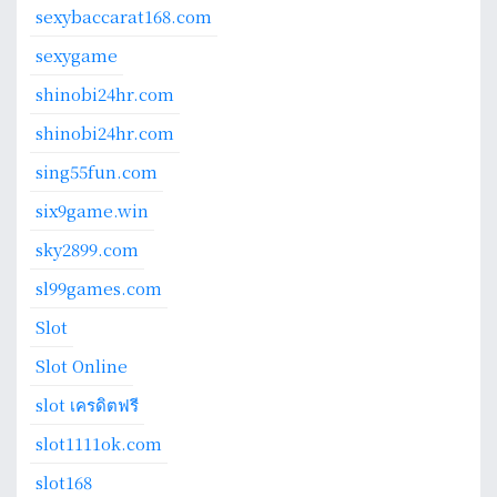
sexybaccarat168.com
sexygame
shinobi24hr.com
shinobi24hr.com
sing55fun.com
six9game.win
sky2899.com
sl99games.com
Slot
Slot Online
slot เครดิตฟรี
slot1111ok.com
slot168