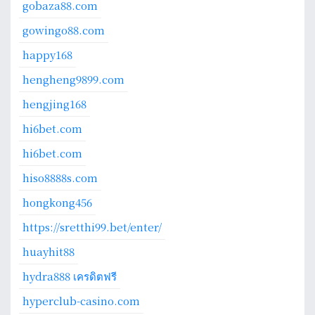
gobaza88.com
gowingo88.com
happy168
hengheng9899.com
hengjing168
hi6bet.com
hi6bet.com
hiso8888s.com
hongkong456
https://sretthi99.bet/enter/
huayhit88
hydra888 เครดิตฟรี
hyperclub-casino.com