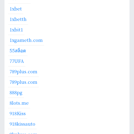
1xbet
1xbetth
1xbit1
1xgameth.com
55สล็อต
77UFA
789plus.com
789plus.com
888pg
8lots.me
918Kiss
918kissauto