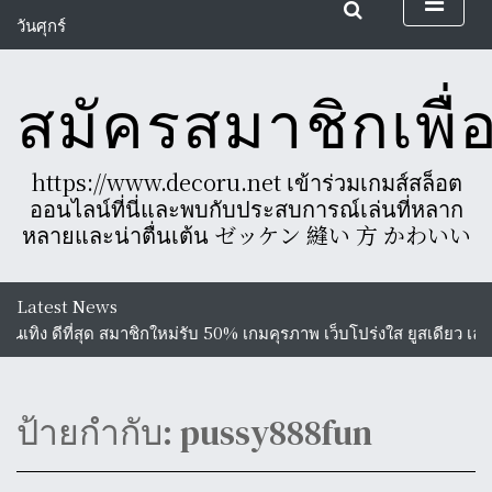
S
วันศุกร์
k
7 สิงหาคม 2026
i
18:41 น.
p
สมัครสมาชิกเพ
t
o
c
https://www.decoru.net เข้าร่วมเกมส์สล็อต
o
ออนไลน์ที่นี่และพบกับประสบการณ์เล่นที่หลาก
n
หลายและน่าตื่นเต้น ゼッケン 縫い 方 かわいい
t
e
n
Latest News
t
ิง ดีที่สุด สมาชิกใหม่รับ 50% เกมคุรภาพ เว็บโปร่งใส ยูสเดียว เล่น
ป้ายกำกับ:
pussy888fun