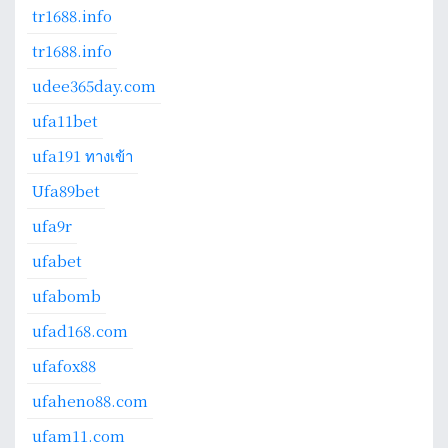
tr1688.info
tr1688.info
udee365day.com
ufa11bet
ufa191 ทางเข้า
Ufa89bet
ufa9r
ufabet
ufabomb
ufad168.com
ufafox88
ufaheno88.com
ufam11.com