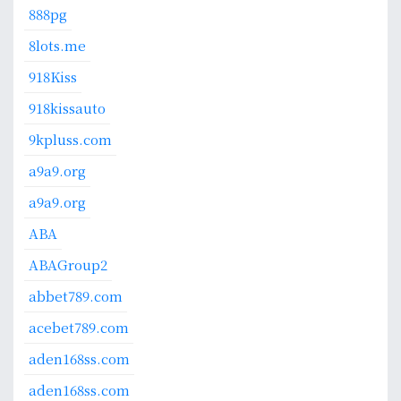
888pg
8lots.me
918Kiss
918kissauto
9kpluss.com
a9a9.org
a9a9.org
ABA
ABAGroup2
abbet789.com
acebet789.com
aden168ss.com
aden168ss.com