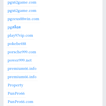
pgx62game.com
pgx62game.com
pgzeus88win.com
pgสล็อต
play97vip.com
pokebet88
porsche999.com
power999.net
premium66.info
premium66.info
Property
PunPro66
PunPro66.com