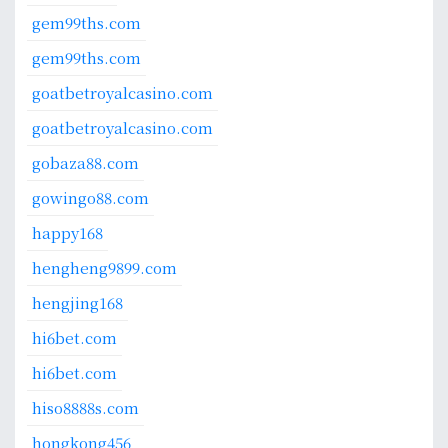
gem99ths.com
gem99ths.com
goatbetroyalcasino.com
goatbetroyalcasino.com
gobaza88.com
gowingo88.com
happy168
hengheng9899.com
hengjing168
hi6bet.com
hi6bet.com
hiso8888s.com
hongkong456