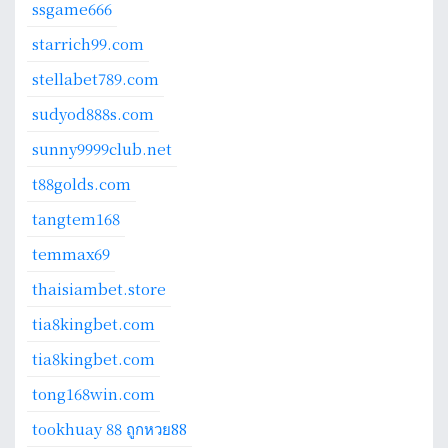
ssgame666
starrich99.com
stellabet789.com
sudyod888s.com
sunny9999club.net
t88golds.com
tangtem168
temmax69
thaisiambet.store
tia8kingbet.com
tia8kingbet.com
tong168win.com
tookhuay 88 ถูกหวย88