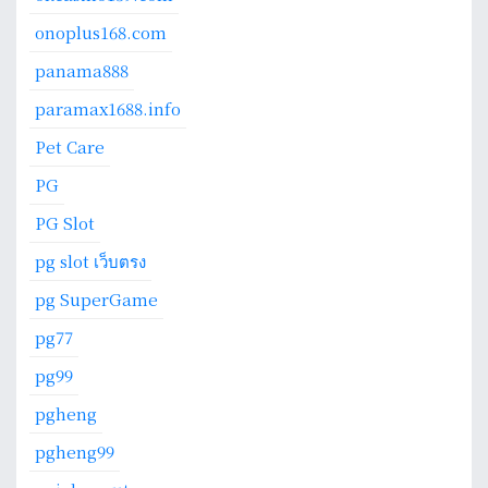
onoplus168.com
panama888
paramax1688.info
Pet Care
PG
PG Slot
pg slot เว็บตรง
pg SuperGame
pg77
pg99
pgheng
pgheng99