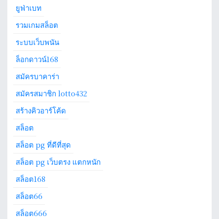
ยูฟ่าเบท
รวมเกมสล็อต
ระบบเว็บพนัน
ล็อกดาวน์168
สมัครบาคาร่า
สมัครสมาชิก lotto432
สร้างคิวอาร์โค้ด
สล็อต
สล็อต pg ที่ดีที่สุด
สล็อต pg เว็บตรง แตกหนัก
สล็อต168
สล็อต66
สล็อต666