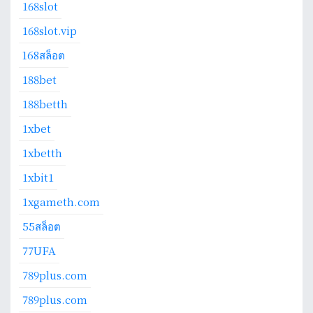
168slot
168slot.vip
168สล็อต
188bet
188betth
1xbet
1xbetth
1xbit1
1xgameth.com
55สล็อต
77UFA
789plus.com
789plus.com