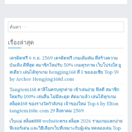
ค้
น
ห
เรื่องล่าสุด
า
สำ
เครดิตฟรี 6 ก.ย. 2569 เครดิตฟรี เกมเดิมพัน ที่สร้างความ
ห
บันเทิง ดีที่สุด สมาชิกใหม่รับ 50% เกมคุรภาพ เว็บโปร่งใส ยู
รั
สเดียว เล่นได้ทุกเกม hengjing168 ที่ 1 ของเอเชีย Top 59
บ
by Archer Hengjing168d.com
:
Tangtem168 คาสิโนครบทุกค่าย เข้าเล่นง่าย ฟีลดี สมาชิก
ใหม่รับ 100% เล่นลื่น ไม่มีสะดุด คัดมาแล้ว เล่นได้ทุกเกม
สล็อต168 ของรางวัลกำลังรอ เจ้าของใหม่ Top 6 by Elton
tangtem168e.com 29 สิงหาคม 2569
เว็บแม่ สล็อต888 websiteตรง สล็อต 2026 รวมเกมแตกง่าย
ฟีเจอร์เด่น และวิธีเลือกเว็บที่เหมาะกับผู้เล่น ทดลองเล่น Top