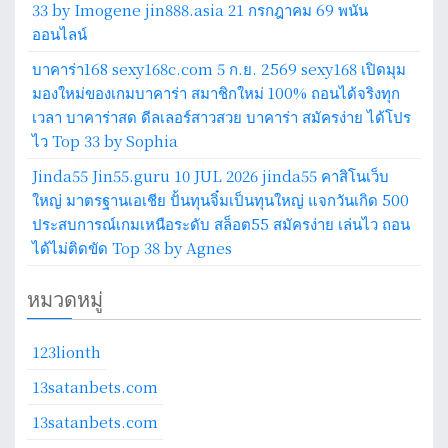
33 by Imogene jin888.asia 21 กรกฎาคม 69 พนัน
ออนไลน์
บาคาร่า168 sexy168c.com 5 ก.ย. 2569 sexy168 เปิดมุม
มองใหม่ของเกมบาคาร่า สมาชิกใหม่ 100% ถอนได้จริงทุก
เวลา บาคาร่าสด ดีลเลอร์สาวสวย บาคาร่า สมัครง่าย ได้โปร
ไว Top 33 by Sophia
Jinda55 Jin55.guru 10 JUL 2026 jinda55 คาสิโนเว็บ
ใหญ่ มาตรฐานเอเชีย ปั้นทุนจิ๋มเป็นทุนใหญ่ แจกวันเกิด 500
ประสบการณ์เกมเหนือระดับ สล็อต55 สมัครง่าย เล่นไว ถอน
ได้ไม่ติดขัด Top 38 by Agnes
หมวดหมู่
123lionth
13satanbets.com
13satanbets.com