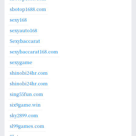
sbotop1688.com
sexy168
sexyauto168
Sexybaccarat
sexybaccarat168.com
sexygame
shinobi24hr.com
shinobi24hr.com
sing55fun.com
six9game.win
sky2899.com
sl99games.com