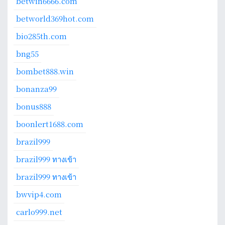
betwin6666.com
betworld369hot.com
bio285th.com
bng55
bombet888.win
bonanza99
bonus888
boonlert1688.com
brazil999
brazil999 ทางเข้า
brazil999 ทางเข้า
bwvip4.com
carlo999.net