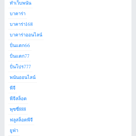
ทำเว็บพนัน
บาคาร่า
บาคาร่า168
บาคาร่าออนไลน์
ปั่นแตก66
ปั่นแตก77
ปั่นโปร777
พนันออนไลน์
พีจี
พีจีสล็อต
พุซซี่888
ฟลูสล็อตพีจี
ยูฟ่า