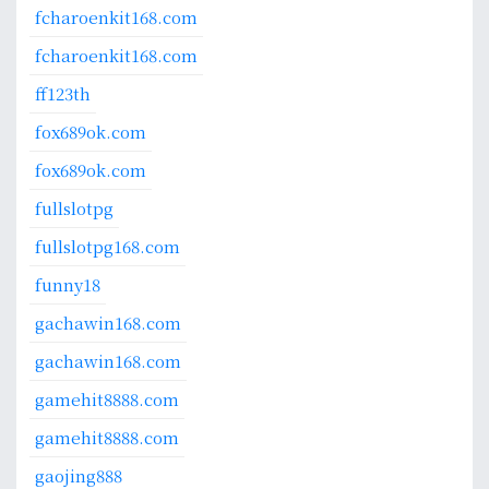
fcharoenkit168.com
fcharoenkit168.com
ff123th
fox689ok.com
fox689ok.com
fullslotpg
fullslotpg168.com
funny18
gachawin168.com
gachawin168.com
gamehit8888.com
gamehit8888.com
gaojing888