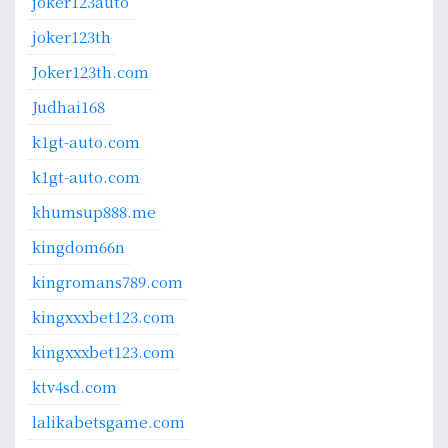
joker123auto
joker123th
Joker123th.com
Judhai168
k1gt-auto.com
k1gt-auto.com
khumsup888.me
kingdom66n
kingromans789.com
kingxxxbet123.com
kingxxxbet123.com
ktv4sd.com
lalikabetsgame.com